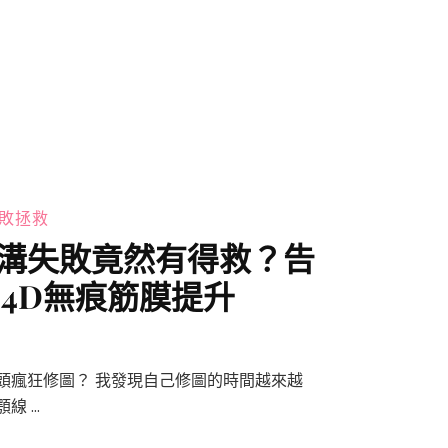
敗拯救
溝失敗竟然有得救？告
4D無痕筋膜提升
頭瘋狂修圖？ 我發現自己修圖的時間越來越
線 …