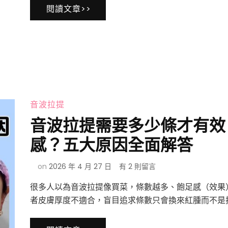
婦
閱讀文章>>
藏
澎
不
潤
住
感
年
紀？
淚
溝
失
敗
音波拉提
竟
然
音波拉提需要多少條才有效
有
得
感？五大原因全面解答
救？
告
在
on
2026 年 4 月 27 日
有 2 則留言
別
〈音
無
很多人以為音波拉提像買菜，條數越多、飽足感（效果
波
盡
拉
者皮膚厚度不適合，盲目追求條數只會換來紅腫而不是拉
的
提
修
需
圖