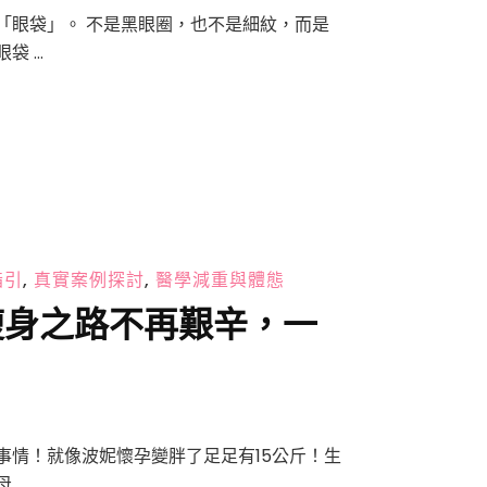
「眼袋」。 不是黑眼圈，也不是細紋，而是
袋 …
指引
,
真實案例探討
,
醫學減重與體態
瘦身之路不再艱辛，一
事情！就像波妮懷孕變胖了足足有15公斤！生
 …