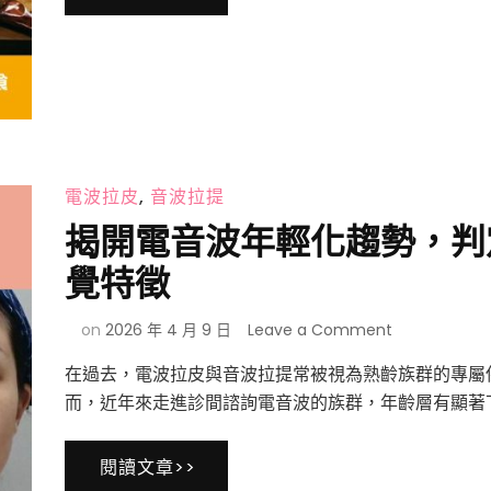
越
解
想
答〉
吃？
中
報
復
性
飲
食
電波拉皮
,
音波拉提
常
見
揭開電音波年輕化趨勢，判
原
因
覺特徵
與
改
on
on
2026 年 4 月 9 日
Leave a Comment
善
揭
方
在過去，電波拉皮與音波拉提常被視為熟齡族群的專屬
開
法
電
而，近年來走進診間諮詢電音波的族群，年齡層有顯著下
音
波
閱讀文章>>
年
輕