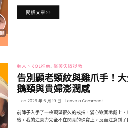
袋
自
技
療
己！
術、
閱讀文章>>
程
護
推
理
薦
服
彥
務
靚
完
診
整
所
分
黃
享
政
藝人、KOL推薦
,
醫美失敗拯救
達
醫
告別顯老頸紋與雞爪手！大
師
不
鵝頸與貴婦澎潤感
動
刀
on
on
2026 年 6 月 19 日
Leave a Comment
就
告
能
前陣子入手了一枚觀望很久的戒指，滿心歡喜地戴上，
別
告
顯
後，我的注意力完全不在閃亮的珠寶上，反而注意到了自
別
老
疲