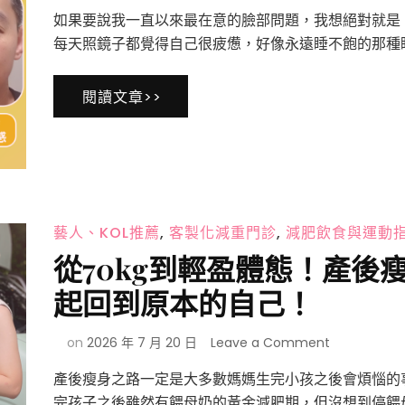
彥
如果要說我一直以來最在意的臉部問題，我想絕對就是
靚
診
每天照鏡子都覺得自己很疲憊，好像永遠睡不飽的那種眼
所
玻
閱讀文章>>
尿
酸
消
除
眼
袋
心
得
藝人、KOL推薦
,
客製化減重門診
,
減肥飲食與運動
｜
從70kg到輕盈體態！產後
醫
美
起回到原本的自己！
小
白
on
on
2026 年 7 月 20 日
Leave a Comment
初
從
體
產後瘦身之路一定是大多數媽媽生完小孩之後會煩惱的
70kg
驗！
到
自
完孩子之後雖然有餵母奶的黃金減肥期，但沒想到停餵母