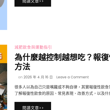
閱讀文章>>
要
深
多
淵
少
｜
條
神
才
奇
有
的
效？
4D
打
無
完
痕
減肥飲食與運動指引
音
筋
波
為什麼越控制越想吃？報復
膜
沒
提
有
方法
升〉
拉
中
提
on
on
2026 年 4 月 16 日
Leave a Comment
感？
為
五
很多人以為自己只是嘴饞或不夠自律，其實報復性飲食
什
大
麼
了解報復性飲食的原因、常見表現、改善方式，以及什麼
原
越
因
控
全
閱讀文章>>
制
面