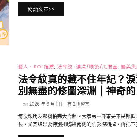
頸
憊
閱讀文章>>
紋
感，
與
自
雞
然
爪
感
手！
才
大
是
分
王
子
道！
玻
藝人、KOL推薦
,
法令紋
,
淚溝/眼袋/黑眼圈
,
醫美失
尿
酸
法令紋真的藏不住年紀？淚
打
造
別無盡的修圖深淵｜神奇的 
高
級
在
on
2026 年 6 月 1 日
有 2 則留言
天
〈法
鵝
每次跟朋友聚餐拍完大合照，大家第一件事是不是都低
令
頸
紋
長，尤其總是要特別把嘴邊兩側的陰影模糊掉，再把下顎
與
真
貴
的