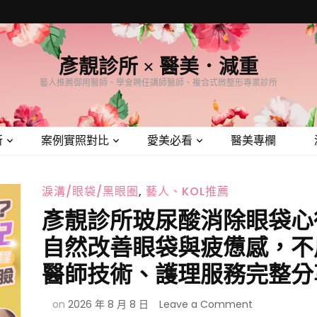
彥靚診所 × 醫美．減重
藝人推薦御用醫師、學會聘任講師醫師、複合式微整形專業診所
所
案例實照對比
愛美必看
醫美專欄
淚溝/眼袋/黑眼圈
,
藝人、KOL推薦
彥靚診所玻尿酸消除眼袋心
自然改善眼袋與疲憊感，不
醫師技術、護理服務完整分
on
on
2026 年 8 月 8 日
Leave a Comment