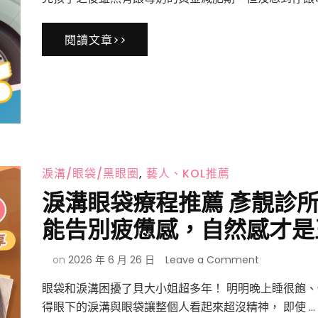
輕
然
盈
改
閱讀文章>>
體
善
態！
眼
產
袋
後
與
瘦
疲
身
憊
之
感，
路
不
不
用
淚溝/眼袋/黑眼圈
,
藝人、KOL推薦
再
手
艱
術
淚溝眼袋療程推薦 彥靚診所
辛，
也
一
能告別疲憊感，自然感才是
能
起
改
回
善
on
on
2026 年 6 月 26 日
Leave a Comment
到
眼
淚
原
袋？
眼袋和淚溝困擾了貝大小姐超多年！ 明明晚上睡很飽、
溝
本
醫
眼
得眼下的淚溝與眼袋讓整個人看起來超沒精神， 即使 …
的
師