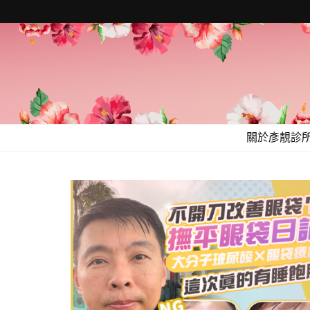
關於彥靚診