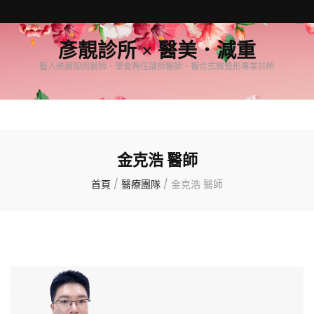
彥靚診所 × 醫美．減重
藝人推薦御用醫師、學會聘任講師醫師、複合式微整形專業診所
金克浩 醫師
首頁
/
醫療團隊
/
金克浩 醫師