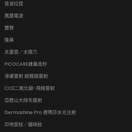
音波拉提
鳳凰電波
豐唇
隆鼻
夫妻宮／太陽穴
PICOCARE蜂巢皮秒
淨膚雷射 銣雅鉻雷射
CO2二氧化碳-飛梭雷射
亞歷山大除毛雷射
Dermashine Pro 德瑪莎水光注射
印地安紋／貓咪紋