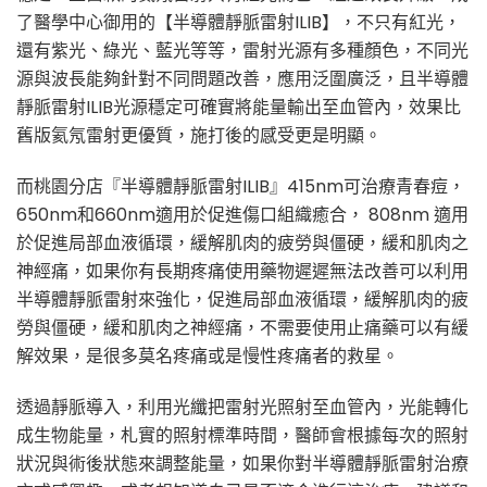
了醫學中心御用的【半導體靜脈雷射ILIB】，不只有紅光，
還有紫光、綠光、藍光等等，雷射光源有多種顏色，不同光
源與波長能夠針對不同問題改善，應用泛圍廣泛，且半導體
靜脈雷射ILIB光源穩定可確實將能量輸出至血管內，效果比
舊版氦氖雷射更優質，施打後的感受更是明顯。
而桃園分店『半導體靜脈雷射ILIB』415nm可治療青春痘，
650nm和660nm適用於促進傷口組織癒合， 808nm 適用
於促進局部血液循環，緩解肌肉的疲勞與僵硬，緩和肌肉之
神經痛，如果你有長期疼痛使用藥物遲遲無法改善可以利用
半導體靜脈雷射來強化，促進局部血液循環，緩解肌肉的疲
勞與僵硬，緩和肌肉之神經痛，不需要使用止痛藥可以有緩
解效果，是很多莫名疼痛或是慢性疼痛者的救星。
透過靜脈導入，利用光纖把雷射光照射至血管內，光能轉化
成生物能量，札實的照射標準時間，醫師會根據每次的照射
狀況與術後狀態來調整能量，如果你對半導體靜脈雷射治療