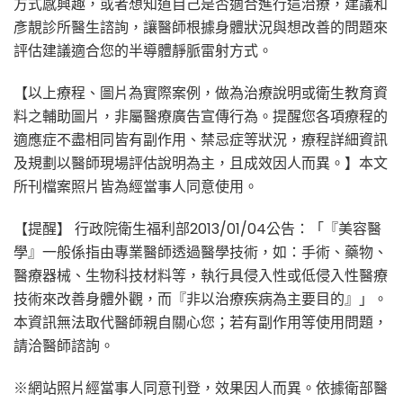
方式感興趣，或者想知道自己是否適合進行這治療，建議和
彥靚診所醫生諮詢，讓醫師根據身體狀況與想改善的問題來
評估建議適合您的半導體靜脈雷射方式。
【以上療程、圖片為實際案例，做為治療說明或衛生教育資
料之輔助圖片，非屬醫療廣告宣傳行為。提醒您各項療程的
適應症不盡相同皆有副作用、禁忌症等狀況，療程詳細資訊
及規劃以醫師現場評估說明為主，且成效因人而異。】本文
所刊檔案照片皆為經當事人同意使用。
【提醒】 行政院衛生福利部2013/01/04公告：「『美容醫
學』一般係指由專業醫師透過醫學技術，如：手術、藥物、
醫療器械、生物科技材料等，執行具侵入性或低侵入性醫療
技術來改善身體外觀，而『非以治療疾病為主要目的』」。
本資訊無法取代醫師親自關心您；若有副作用等使用問題，
請洽醫師諮詢。
※網站照片經當事人同意刊登，效果因人而異。依據衛部醫