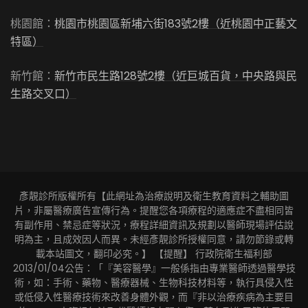
桃園館：
桃園市桃園區新埔六街183號2樓（近桃園中正藝文
特區）
新竹館：
新竹市民生路128號2樓（近巨城百貨，中央路與民
生路交叉口）
彥靚診所版權所有【此網址為治療說明及衛生教育資料之輔助圖
片，非屬醫療廣告宣傳行為。提醒您各項療程的適應症不盡相同皆
有副作用、禁忌症等狀況，療程詳細資訊及規劃以醫師現場評估說
明為主，且成效因人而異。未經彥靚診所授權同意，請勿節錄或轉
載本站圖文，翻印必究。】 【提醒】 行政院衛生福利部
2013/01/04公告：「『美容醫學』一般係指由專業醫師透過醫學技
術，如：手術、藥物、醫療器械、生物科技材料等，執行具侵入性
或低侵入性醫療技術來改善身體外觀，而『非以治療疾病為主要目