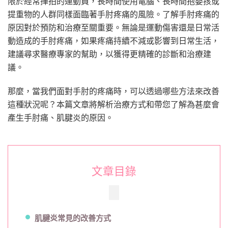
限於經常揮拍的運動員，長時間使用電腦、長時間抱嬰孩或
ILIB
提重物的人群同樣面臨著手肘疼痛的風險。了解手肘疼痛的
治
療
原因對於預防和治療至關重要。無論是運動傷害還是日常活
動造成的手肘疼痛，如果疼痛持續不減或影響到日常生活，
建議尋求醫療專家的幫助，以獲得更精確的診斷和治療建
議。
那麼，當我們面對手肘的疼痛時，可以透過哪些方法來改善
這種狀況呢？本篇文章將解析治療方式和帶您了解為甚麼會
產生手肘痛、肌腱炎的原因。
文章目錄
肌腱炎常見的改善方式