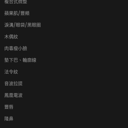
複合式微整
蘋果肌/豐頰
淚溝/眼袋/黑眼圈
木偶紋
肉毒瘦小臉
墊下巴、輪廓線
法令紋
音波拉提
鳳凰電波
豐唇
隆鼻