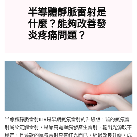
半導體靜脈雷射是
什麼？能夠改善發
炎疼痛問題？
半導體靜脈雷射ILIB是早期氦氖雷射的升級版，舊的氦氖雷
射屬於氣體雷射，是靠高電壓觸發產生雷射，輸出光源較不
穩定，且舊款的氦氖雷射只有紅光而已，經過改良升級，成