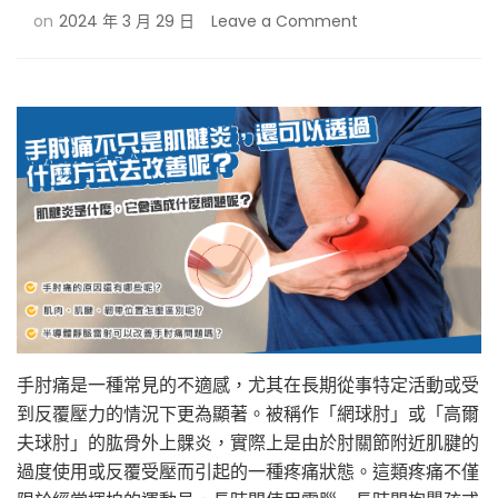
on
on
2024 年 3 月 29 日
Leave a Comment
手
肘
痛
不
只
是
肌
腱
炎
(網
球
肘)
｜
半
導
手肘痛是一種常見的不適感，尤其在長期從事特定活動或受
體
到反覆壓力的情況下更為顯著。被稱作「網球肘」或「高爾
靜
脈
夫球肘」的肱骨外上髁炎，實際上是由於肘關節附近肌腱的
雷
過度使用或反覆受壓而引起的一種疼痛狀態。這類疼痛不僅
射