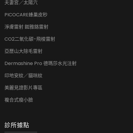
夫妻宮／太陽穴
PICOCARE蜂巢皮秒
淨膚雷射 銣雅鉻雷射
CO2二氧化碳-飛梭雷射
亞歷山大除毛雷射
Dermashine Pro 德瑪莎水光注射
印地安紋／貓咪紋
美麗見證影片專區
複合式瘦小臉
診所據點