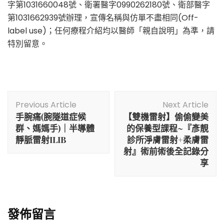
字第1031660048號、衛署醫字0990262180號、衛部醫字
第1031662939號辦理，宣傳名稱與仿單不盡相同(Off-
label use)；任何療程介紹均以醫師「親自說明」為準，請
特別留意。
Post
Previous Article
Next Article
Navigation
手腕痛(腕隧道症候
【雙機雷射】偷偷變美
群、媽媽手)｜半導體
的保養型課程~『彥靚
靜脈雷射ILIB
診所淨膚雷射+柔膚雷
射』術前術後全記錄分
享
發佈留言