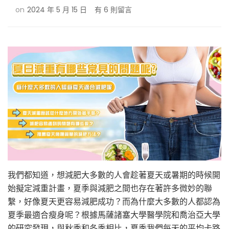
在
on
2024 年 5 月 15 日
有 6 則留言
〈夏
季
減
重
有
哪
些
常
見
問
題
與
推
薦
減
我們都知道，想減肥大多數的人會趁著夏天或暑期的時候開
重
始擬定減重計畫，夏季與減肥之間也存在著許多微妙的聯
方
繫，好像夏天更容易減肥成功？而為什麼大多數的人都認為
法
呢？〉
夏季最適合瘦身呢？根據馬薩諸塞大學醫學院和喬治亞大學
中
的研究發現，與秋季和冬季相比，夏季我們每天的平均卡路