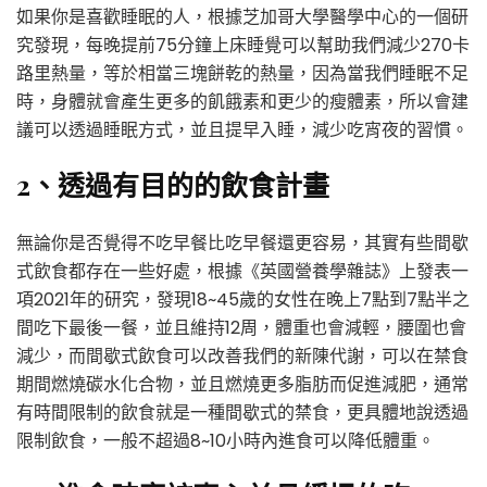
如果你是喜歡睡眠的人，根據芝加哥大學醫學中心的一個研
究發現，每晚提前75分鐘上床睡覺可以幫助我們減少270卡
路里熱量，等於相當三塊餅乾的熱量，因為當我們睡眠不足
時，身體就會產生更多的飢餓素和更少的瘦體素，所以會建
議可以透過睡眠方式，並且提早入睡，減少吃宵夜的習慣。
2、透過有目的的飲食計畫
無論你是否覺得不吃早餐比吃早餐還更容易，其實有些間歇
式飲食都存在一些好處，根據《英國營養學雜誌》上發表一
項2021年的研究，發現18~45歲的女性在晚上7點到7點半之
間吃下最後一餐，並且維持12周，體重也會減輕，腰圍也會
減少，而間歇式飲食可以改善我們的新陳代謝，可以在禁食
期間燃燒碳水化合物，並且燃燒更多脂肪而促進減肥，通常
有時間限制的飲食就是一種間歇式的禁食，更具體地說透過
限制飲食，一般不超過8~10小時內進食可以降低體重。