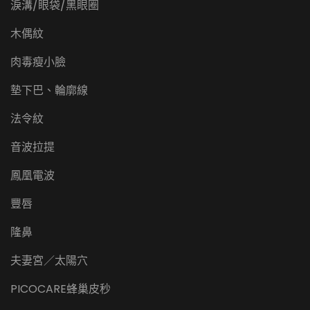
淚溝/眼袋/黑眼圈
木偶紋
肉毒瘦小臉
墊下巴、輪廓線
法令紋
音波拉提
鳳凰電波
豐唇
隆鼻
夫妻宮／太陽穴
PICOCARE蜂巢皮秒