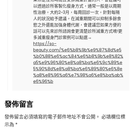
以透過診所客製化瘦身方式，通常一般是以周期
性治療，大約2~3月，每周回診一次，針對每隔
人的狀況給予建議，在減重期間可以抑制多餘食
慾之外還能加強身體代謝，會建議您如果方便的
話可以先來診所諮詢會更清楚診所減重方式唷!更
多減重瘦身門診案例可以點選→
https://so-
beauty.com/%e6%b8%9b%e9%87%8d%e5
%b0%88%e6%ac%84%e6%b8%9b%e8%82%
a5%e9%96%80%e8%a8%ba%e6%9c%89%e
5%90%8d%e8%a8%ba%e6%89%80%e6%8e
%a8%e8%96%a6%e7%98%a6%e8%ba%ab%
e6%96%b
發佈留言
發佈留言必須填寫的電子郵件地址不會公開。
必填欄位標
示為
*