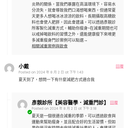
炎熱的關係，當我們暴露在高溫環境下，容易水
分流失，就會導致我們口渴想喝東西，但通常夏
天更多人想喝冰冰涼涼的飲料，長期攝取高糖飲
料也會使人肥胖，因此會建議，可以透過彥靚診
所客製化減重方式，輔助你瘦身~在減重期間也可
以戒掉喝飲料的習慣之外，還能健康瘦下來唷更
多減重瘦身門診案例可以點選→
相關減重案例與飲食
小戴
回覆
Posted on
2024 年 8 月 2 日 at 下午 1:43
夏天到了，想問一下有什麼減肥方式適合我
彥靚診所【美容醫學．減重門診】
回覆
Posted on
2024 年 8 月 2 日 at 下午 3:18
夏天是一個很適合減重的季節，可以透過飲食與
運動來幫助瘦身，並且配合好的生活習慣，但如
果你是沒有時間去安排減重計畫的人，會建議可