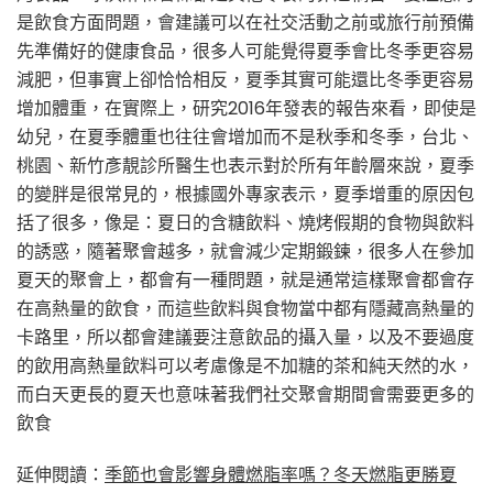
是飲食方面問題，會建議可以在社交活動之前或旅行前預備
先準備好的健康食品，很多人可能覺得夏季會比冬季更容易
減肥，但事實上卻恰恰相反，夏季其實可能還比冬季更容易
增加體重，在實際上，研究2016年發表的報告來看，即使是
幼兒，在夏季體重也往往會增加而不是秋季和冬季，台北、
桃園、新竹彥靚診所醫生也表示對於所有年齡層來說，夏季
的變胖是很常見的，根據國外專家表示，夏季增重的原因包
括了很多，像是：夏日的含糖飲料、燒烤假期的食物與飲料
的誘惑，隨著聚會越多，就會減少定期鍛鍊，很多人在參加
夏天的聚會上，都會有一種問題，就是通常這樣聚會都會存
在高熱量的飲食，而這些飲料與食物當中都有隱藏高熱量的
卡路里，所以都會建議要注意飲品的攝入量，以及不要過度
的飲用高熱量飲料可以考慮像是不加糖的茶和純天然的水，
而白天更長的夏天也意味著我們社交聚會期間會需要更多的
飲食
延伸閱讀：
季節也會影響身體燃脂率嗎？冬天燃脂更勝夏