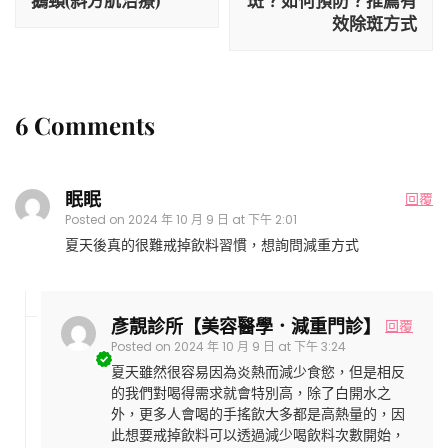
鵝頸(斜方肌治療)
斑？如何預防？推薦有
效除斑方式
6 Comments
眠眠
回覆
Posted on
2024 年 10 月 9 日 at 下午 2:01
夏天後真的很難戒掉飲料習慣，想詢問減重方式
彥靚診所【美容醫學．減重門診】
回覆
Posted on
2024 年 10 月 9 日 at 下午 3:24
夏天雖然很容易因為炎熱而減少食慾，但是相反
的我們對喝得需求就會特別高，除了白開水之
外，更多人會喝的手搖飲大多都是高熱量的，因
此想要戒掉飲料可以透過減少喝飲料次數開始，