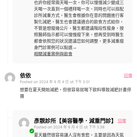
也許你經常兩天喝一次，你可以慢慢減少變成三
天喝一次直到一個禮拜喝一次，同時也可以搭配
診所減重方式，醫生會根據你在意的問題進行客
製化減肥，醫生也會建議適合的飲食方式給你，
不管是想瘦幾公斤，醫生都建議階段性瘦身，按
照醫師指示都可以慢慢瘦下來，想再受到時醫生
都會依照您的狀況建議您如何調整，更多減重瘦
身門診案例可以點選→
相關減重案例與飲食
依依
回覆
Posted on
2024 年 9 月 4 日 at 下午 3:01
想要在夏天開始減肥，但很容易就喝下飲料導致減肥計畫停
擺
彥靚診所【美容醫學．減重門診】
回覆
Posted on
2024 年 9 月 4 日 at 下午 3:38
夏天雖然很容易讓人沒有食慾，主要是因為天氣