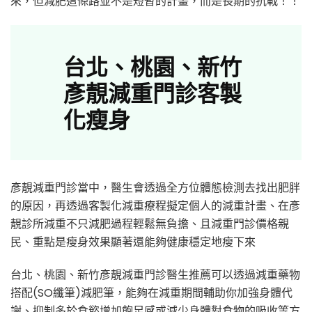
來，但減肥這條路並不是短暫的計畫，而是長期的抗戰！！
台北、桃園、新竹
彥靚減重門診客製
化瘦身
彥靚減重門診當中，醫生會透過全方位體態檢測去找出肥胖
的原因，再透過客製化減重療程擬定個人的減重計畫、在彥
靚診所減重不只減肥過程輕鬆無負擔、且減重門診價格親
民、重點是瘦身效果顯著還能夠健康穩定地瘦下來
台北、桃園、新竹彥靚減重門診醫生推薦可以透過減重藥物
搭配(SO纖筆)減肥筆，能夠在減重期間輔助你加強身體代
謝、抑制多於食慾增加飽足感或減少身體對食物的吸收等方