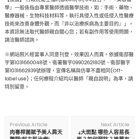
學』一般係指由專業醫師透過醫學技術，如：手術、藥物、
醫療器械、生物科技材料等，執行具侵入性或低侵入性醫療
技術來改善身體外觀，而『非以治療疾病為主要目的』」。
本資訊無法取代醫師親自關心您；若有副作用等使用問題，
請洽醫師諮詢。
※網站照片經當事人同意刊登，效果因人而異。依據衛部醫
字第1031660048號、衛署醫字0990262180號、衛部醫字
第1031662939號辦理，宣傳名稱與仿單不盡相同(Off-
label use)；任何療程介紹均以醫師「親自說明」為準，請
特別留意。
Post
Previous Article
Next Article
Navigation
肉毒桿菌賦予美人肩天
4大斑點 哪些人容易長