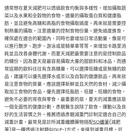
通常想在夏天減肥可以透過飲食均衡與多樣性，增加攝取蔬
菜以及水果和全穀物的食物，適量的攝取蛋白質和健康脂
肪，並且避免高糖和高脂的食物攝取過度，再來就是需要控
制熱量的攝取，注意適量的控制食物份量，避免過度進食，
確保處在適合的範圍內，同時也要增加日常活動量，像是可
以進行散步、跑步、游泳或是騎單車等等，來增加卡路里消
耗並且改善身體代謝，而夏天減肥最需要注意的是控制飲品
的糖份，因為夏天是最容易攝取大量的甜飲料和冰品，而通
常這類的飲料往往有含高糖量，可以選擇低糖或是無糖的飲
品，建議可以優先選擇水或茶以及自製的健康飲品，再來就
是注意食物的質量，應該選擇新鮮並且天然的食材，減少攝
取加工食物的食品，優先選擇低脂肪、低鹽、低糖的食物，
避免不必要的宵夜與零食，最重要的是，夏天的減重應該是
一個全面性的健康計劃，彥靚醫生說除了飲食、運動以及良
好的生活習慣之外，推薦透過彥靚減重門診制定適合自己的
減重計畫，最常見是診所減重纖體藥物搭配
SO纖筆
(減肥
筆)是一種透過注射類似GLP-1方式，來達到減重目標，可