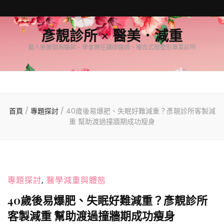
彥靚診所 × 醫美．減重
藝人推薦御用醫師、學會聘任講師醫師、複合式微整形專業診所
首頁
/
專題探討
/
40歲後易爆肥、失眠好難減重？彥靚診所客製減
重 幫助渡過撞牆期成功瘦身
專題探討
,
醫學減重與體態
40歲後易爆肥、失眠好難減重？彥靚診所
客製減重 幫助渡過撞牆期成功瘦身