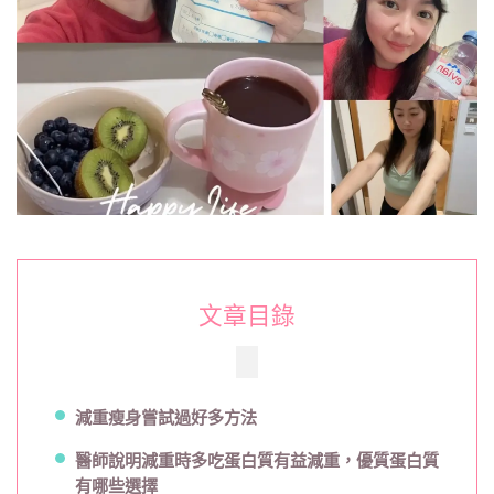
幫
助
渡
過
撞
牆
期
成
功
瘦
身〉
中
文章目錄
減重瘦身嘗試過好多方法
醫師說明減重時多吃蛋白質有益減重，優質蛋白質
有哪些選擇