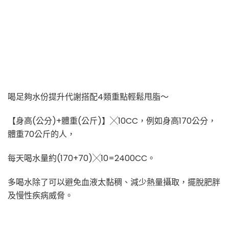
喝足夠水份提升代謝搭配4類重點輕鬆甩脂～
【身高(公分)+體重(公斤)】╳10CC，例如身高170公分，
體重70公斤的人，
每天喝水量約(170+70)╳10=2400CC。
多喝水除了可以避免血液太黏稠、減少熱量攝取，擺脫肥胖
及慢性疾病威脅。