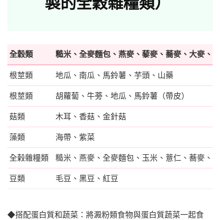
製的全穀雜糧類）
全穀類
糙米、全麥麵包、燕麥、藜麥、蕎麥、大麥、
根莖類
地瓜、南瓜、馬鈴薯、芋頭、山藥
根莖類
胡蘿蔔、牛蒡、地瓜、馬鈴薯（帶皮）
菇類
木耳、香菇、金針菇
藻類
海帶、紫菜
全榖雜糧類
糙米、燕麥、全麥麵包、玉米、薏仁、蕎麥、
豆類
毛豆、黑豆、紅豆
◆搭配蛋白質和蔬菜：將澱粉類食物與蛋白質蔬菜一起食