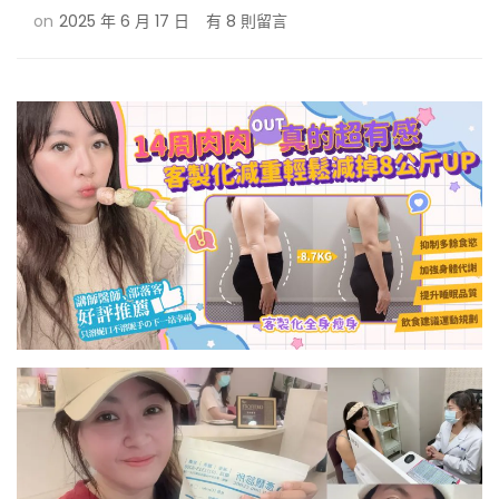
在
on
2025 年 6 月 17 日
有 8 則留言
〈40
歲
後
易
爆
肥、
失
眠
好
難
減
重？
彥
靚
診
所
客
製
減
重