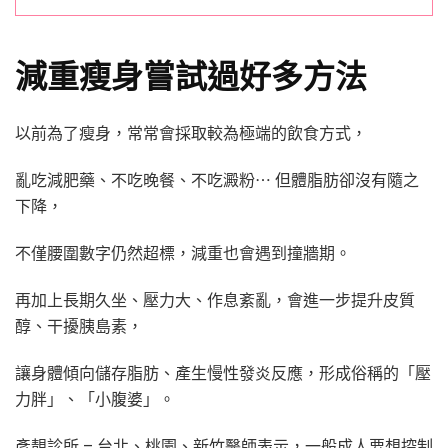
減重瘦身嘗試過好多方法
以前為了瘦身，常常會採取較為極端的飲食方式，
亂吃減肥藥、不吃晚餐、不吃澱粉⋯ 但體脂肪卻沒有隨之
下降，
不僅腰圍數字仍然超標，減重也會遇到撞牆期。
再加上長期久坐、壓力大、作息紊亂，會進一步提升皮質
醇、干擾胰島素，
讓身體傾向儲存脂肪、產生慢性發炎反應，形成俗稱的「壓
力胖」、「小腹婆」。
彥靚診所 – 台北、桃園、新竹
醫師表示，一般成人要想控制