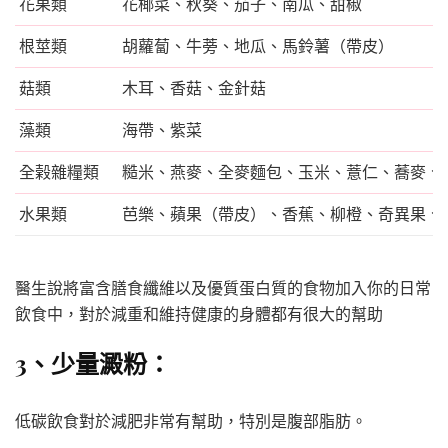
花果類
花椰菜、秋葵、茄子、南瓜、甜椒
根莖類
胡蘿蔔、牛蒡、地瓜、馬鈴薯（帶皮）
菇類
木耳、香菇、金針菇
藻類
海帶、紫菜
全榖雜糧類
糙米、燕麥、全麥麵包、玉米、薏仁、蕎麥、
水果類
芭樂、蘋果（帶皮）、香蕉、柳橙、奇異果、
醫生說將富含膳食纖維以及優質蛋白質的食物加入你的日常
飲食中，對於減重和維持健康的身體都有很大的幫助
3、少量澱粉：
低碳飲食對於減肥非常有幫助，特別是腹部脂肪。