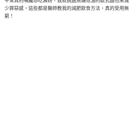
平常真的嘴饞想吃澱粉，我就挑選無糖低油的歐式麵包來減
少罪惡感，這些都是醫師教我的減肥飲食方法，真的受用無
窮！