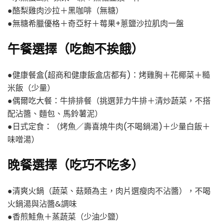
●酪梨雞肉沙拉＋黑咖啡（無糖）
●無糖希臘優格＋奇亞籽＋莓果+蔥鹽沙拉肌肉一盤
午餐選擇（吃飽不挨餓）
●健康餐盒(超商和健康飯盒店都有)：烤雞胸＋花椰菜＋糙
米飯（少量）
●偶爾吃大餐：牛排排餐（挑選菲力牛排＋清炒蔬菜，不搭
配沾醬、麵包、馬鈴薯泥）
●日式定食：（烤魚／壽喜燒牛肉(不喝鍋湯)＋少量白飯＋
味噌湯）
晚餐選擇（吃巧不吃多）
●清爽火鍋（蔬菜、菇類為主，肉片選瘦肉不沾醬），不喝
火鍋湯與沾醬&調味
●香煎鮭魚＋蒸蔬菜（少油少鹽）