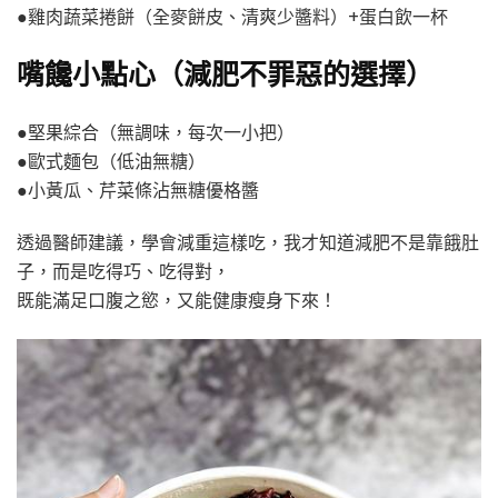
●雞肉蔬菜捲餅（全麥餅皮、清爽少醬料）+蛋白飲一杯
嘴饞小點心（減肥不罪惡的選擇）
●堅果綜合（無調味，每次一小把）
●歐式麵包（低油無糖）
●小黃瓜、芹菜條沾無糖優格醬
透過醫師建議，學會減重這樣吃，我才知道減肥不是靠餓肚
子，而是吃得巧、吃得對，
既能滿足口腹之慾，又能健康瘦身下來！