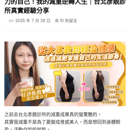
力的自己！我的減重逆轉人生｜台北彥靚診
所真實經驗分享
在
on
2025 年 7 月 28 日
有 10 則留言
〈【減
肥】
我
不
只
是
減
重
成
功，
更
成
為
健
康
之前去台北彥靚診所的減重成果真的蠻驚艷的，
有
其實我減重不是為了要變成骨感美人，而是想回到身體輕
力
盈、活動自如的狀態，
的