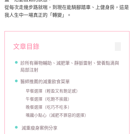
自
從每次走幾步路就喘，到現在能騎腳踏車、上健身房，這是
己！
我人生中一場真正的「轉變」。
我
的
減
重
逆
文章目錄
轉
人
生
診所有藥物輔助、減肥筆、靜脈雷射、營養點滴與
｜
局部注射
台
醫師推薦的減重飲食菜單
北
彥
早餐選擇（輕盈又有飽足感）
靚
午餐選擇（吃飽不挨餓）
診
所
晚餐選擇（吃巧不吃多）
真
嘴饞小點心（減肥不罪惡的選擇）
實
經
減重瘦身案例分享
驗