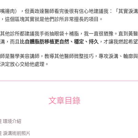
嘴邊肉），但黃政達醫師看完後很有信心地建議我：「其實淚溝
，這個區塊其實就是他們診所非常擅長的項目。
為其他診所都建議我手術抽眼袋＋補脂，我一直很猶豫。直到黃醫
溝，而且
比自體脂肪移植更自然、穩定、持久
，才讓我燃起希望
師是醫學美容講師，教導其他醫師微整技巧，專攻淚溝、輪廓與
決定放心交給他處理。
文章目錄
 環境介紹
靚 淚溝術前照片