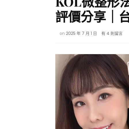
KOL微整形
評價分享｜
在
on
2025 年 7 月 1 日
有 4 則留言
〈KOL
微
整
形
法
令
紋、
淚
溝、
下
巴、
太
陽
穴
玻