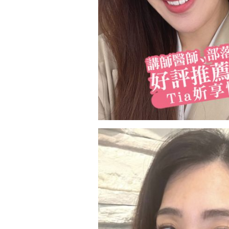
尿
酸
評
價
分
享
｜
台
北
彥
靚
診
所〉
中