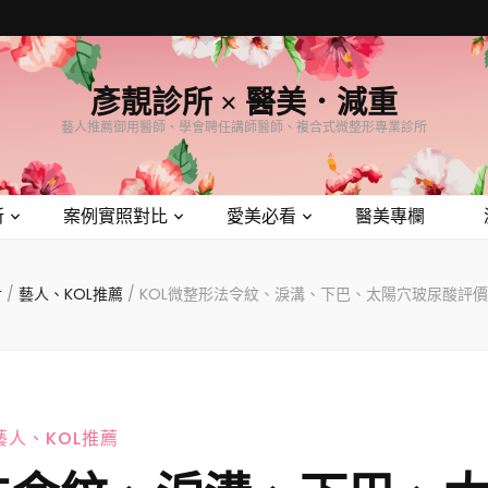
彥靚診所 × 醫美．減重
藝人推薦御用醫師、學會聘任講師醫師、複合式微整形專業診所
所
案例實照對比
愛美必看
醫美專欄
討
/
藝人、KOL推薦
/
KOL微整形法令紋、淚溝、下巴、太陽穴玻尿酸評
藝人、KOL推薦