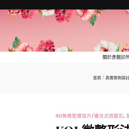
關於彥靚診
首頁
/
真實案例探
4D無痕筋膜提升/複合式微整形
,