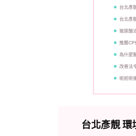
台北彥
台北彥靚
玻尿酸
推薦C
為什麼
改善法
術前術
台北彥靚 環