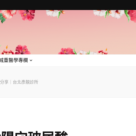
減重醫學專欄
價分享｜台北彥靚診所