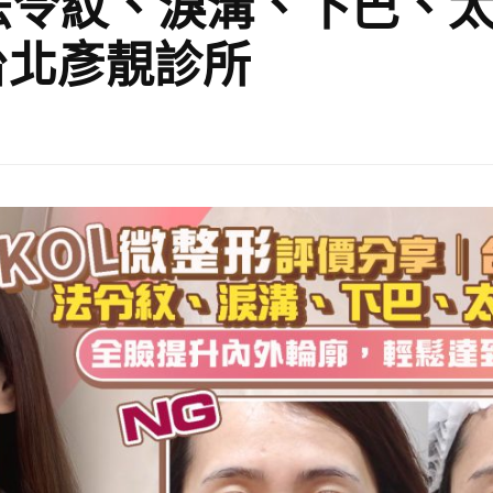
法令紋、淚溝、下巴、
台北彥靚診所