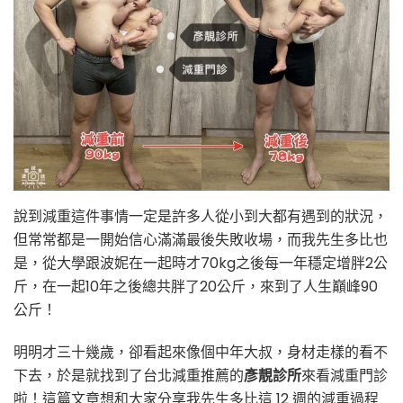
餓、
不
復
胖
的
正
確
瘦
身
法〉
中
說到減重這件事情一定是許多人從小到大都有遇到的狀況，
但常常都是一開始信心滿滿最後失敗收場，而我先生多比也
是，從大學跟波妮在一起時才70kg之後每一年穩定增胖2公
斤，在一起10年之後總共胖了20公斤，來到了人生巔峰90
公斤！
明明才三十幾歲，卻看起來像個中年大叔，身材走樣的看不
下去，於是就找到了台北減重推薦的
彥靚診所
來看減重門診
啦！這篇文章想和大家分享我先生多比這 12 週的減重過程