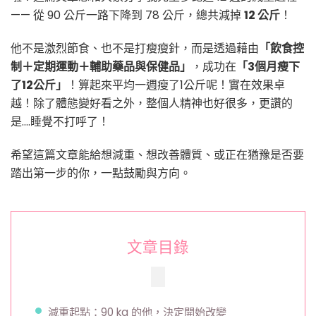
—— 從 90 公斤一路下降到 78 公斤，總共減掉
12 公斤
！
他不是激烈節食、也不是打瘦瘦針，而是透過藉由
「飲食控
制＋定期運動＋輔助藥品與保健品」
，成功在
「3個月瘦下
了12公斤」
！算起來平均一週瘦了1公斤呢！實在效果卓
越！除了體態變好看之外，整個人精神也好很多，更讚的
是….睡覺不打呼了！
希望這篇文章能給想減重、想改善體質、或正在猶豫是否要
踏出第一步的你，一點鼓勵與方向。
文章目錄
減重起點：90 kg 的他，決定開始改變