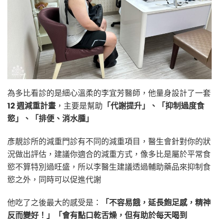
為多比看診的是細心溫柔的李宜芳醫師，他量身設計了一套
12 週減重計畫
，主要是幫助
「代謝提升」、「抑制過度食
慾」、「排便、消水腫」
彥靚診所的減重門診有不同的減重項目，醫生會針對你的狀
況做出評估，建議你適合的減重方式，像多比是屬於平常食
慾不算特別過旺盛，所以李醫生建議透過輔助藥品來抑制食
慾之外，同時可以促進代謝
他吃了之後最大的感受是：
「不容易餓，延長飽足感，精神
反而變好！」「會有點口乾舌燥，但有助於每天喝到