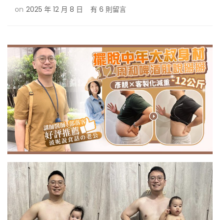
在
on
2025 年 12 月 8 日
有 6 則留言
〈3
個
月
瘦
12
公
斤
怎
麼
辦
到
的？
彥
靚
診
所
給
我
不
挨