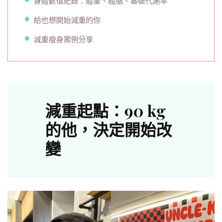
身體數值紀錄：體重、體脂、基礎代謝率
給也想開始減重的你
減重瘦身案例分享
減重起點：90 kg
的他，決定開始改
變