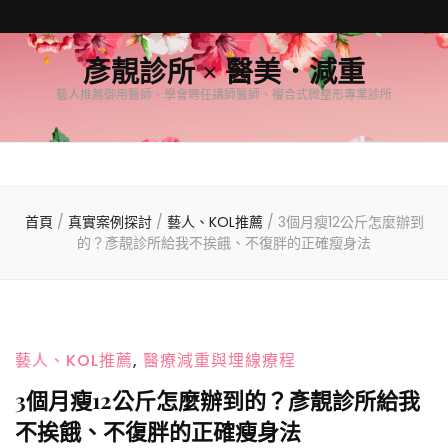
彥靚診所 × 醫美．減重
藝人推薦御用醫師、學會聘任講師醫師、複合式微整形專業診所
首頁
/
真實案例探討
/
藝人、KOL推薦
/
3個月瘦12公斤怎麼辦到
的？彥靚診所給我不挨餓、不復胖的正確瘦身法
藝人、KOL推薦
,
醫療減重與埋線療程
3個月瘦12公斤怎麼辦到的？彥靚診所給我
不挨餓、不復胖的正確瘦身法