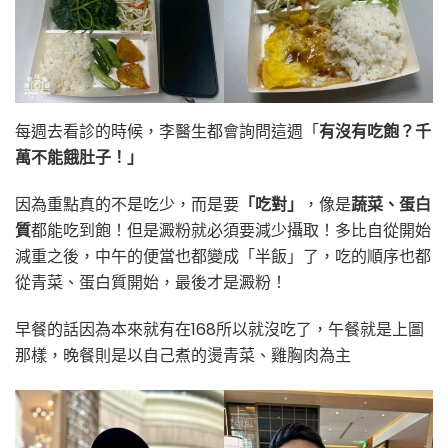
每週去看診的時候，李醫生都會詢問這週「
有沒有吃飽？千
萬不能餓肚子！」
因為重點真的不是吃少，而是要
「吃對」
，像是
蔬菜、蛋白
質
都能吃到飽！但是澱粉就必須要減少攝取！多比自從開始
減重之後，中午的便當也都變成「半飯」了，吃的順序也都
從青菜、蛋白質開始，最後才是澱粉！
早餐的話因為本來就有在168所以就沒吃了，午餐就是上圖
那樣，晚餐則是以自己煮的燙青菜、雞胸肉為主