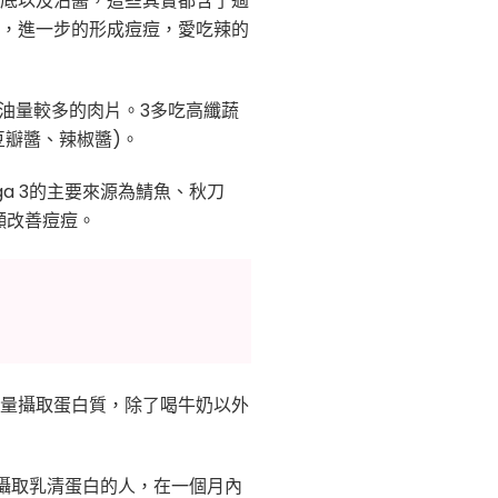
底以及沾醬，這些其實都含了過
，進一步的形成痘痘，愛吃辣的
油量較多的肉片。3多吃高纖蔬
豆瓣醬、辣椒醬)。
a 3的主要來源為鯖魚、秋刀
顯改善痘痘。
量攝取蛋白質，除了喝牛奶以外
許多攝取乳清蛋白的人，在一個月內