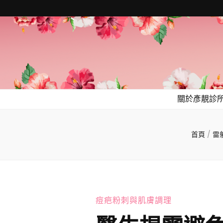
關於彥靚診
首頁
/
雷
痘疤粉刺與肌膚調理