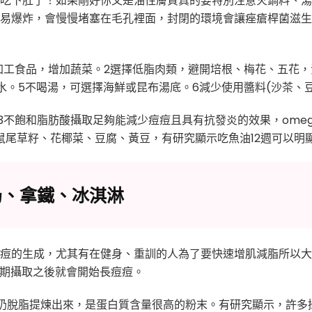
吃下肚了！如果剛好你又是油性膚質真的要特別注意火鍋料、湯
易爆炸，會慢慢堵塞在毛孔裡面，封閉的環境會讓痤瘡桿菌滋生
加工食品，增加蔬菜。2選擇低脂肉類，避開培根、梅花、五花，
或水。5不喝湯，可選擇海鮮或昆布湯底。6減少使用醬料(沙茶、
 3不飽和脂肪酸攝取足夠能減少痘痘且具有抗發炎的效果，omeg
鼠尾草籽、花椰菜、豆腐、黃豆，有研究顯示吃魚油12週可以明
奶、拿鐵、冰淇淋
痘的生成，尤其有在健身、重訓的人為了要快速增肌減脂所以大
長期攝取之後就會開始長痘痘。
)就是把牛奶脫脂提煉出來，是蛋白質含量很高的粉末。有研究顯示，