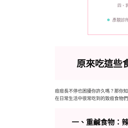
四、
彥靚診
原來吃這些
痘痘長不停也困擾你許久嗎？那你知
在日常生活中很常吃到的致痘食物們
一、重鹹食物：