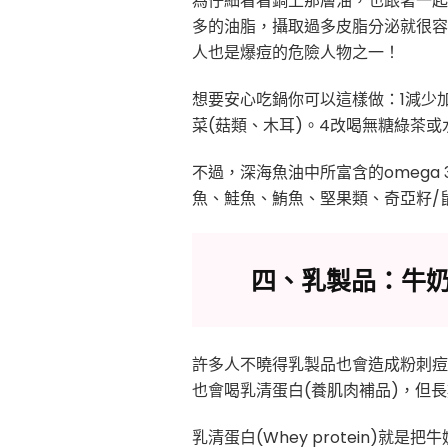
為仔細看看鍋上那層油，也跟著一起
多的油脂，攝取過多皮脂分泌就很容
人也是爆痘的危險人物之一！
想要安心吃鍋你可以這樣做：1減少
菜(菇類、木耳)。4改喝無糖綠茶
不過，深海魚油中所富含的omega
魚、鮭魚、鮪魚、堅果類、奇亞籽/
四、乳製品：牛
許多人不曉得乳製品也會造成粉刺痘
也會喝乳清蛋白(養肌肉補品)，但
乳清蛋白(Whey protein