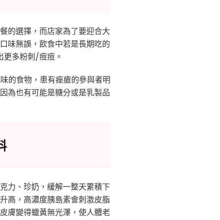
餐的選擇，而店家為了要迎合大
口味無誤，飲食中若是長期吃的
出更多粉刺/痘痘。
鹹味的食物，患有痤瘡的參與者明
因為也有可能是糖分或是乳製品
料
克力、珍奶，緩解一整天累積下
升高，高濃度胰島素會刺激皮脂
皮膚變得蠟黃無光澤，使人體老