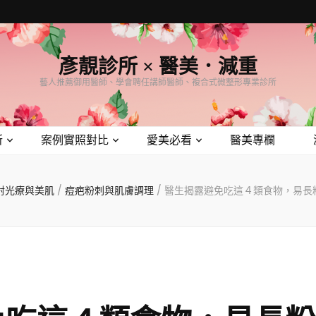
彥靚診所 × 醫美．減重
藝人推薦御用醫師、學會聘任講師醫師、複合式微整形專業診所
所
案例實照對比
愛美必看
醫美專欄
射光療與美肌
/
痘疤粉刺與肌膚調理
/
醫生揭露避免吃這４類食物，易長