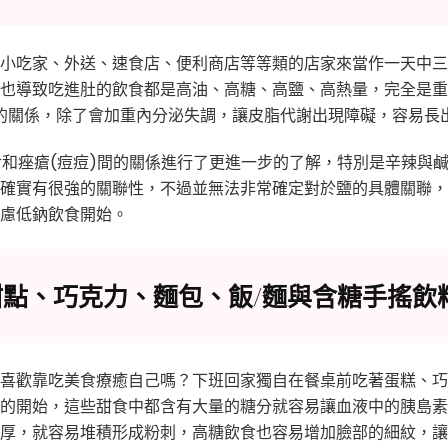
小吃家、外送、速食店、便利商店等等類的店家來當作一天中三
也導致吃進肚的飲食都是高油、高糖、高鹽、高熱量，完全是重
的關係，除了會加重內分泌失調，讓皮脂代謝出現障礙，容易長
飲食和痤瘡(痘痘)間的關係進行了更進一步的了解，特別是辛辣與
確實有很強的關聯性，不過並無法非常確定對於鹽的具體關聯，
慮低鈉飲食開始。
點、巧克力、麵包、飯/麵與含糖手搖飲
喜歡靠吃美食療癒自己嗎？下班回家獨自在餐桌前吃著蛋糕、巧
的開始，這些甜食中都含有大量的糖分就容易讓血液中的胰島素
厚，就容易堆積形成粉刺，高糖飲食也容易增加臉部的細紋，讓