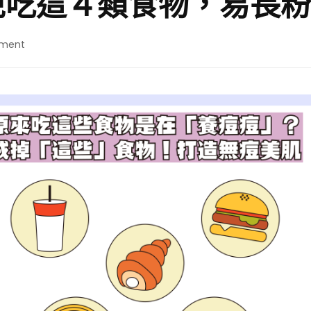
免吃這４類食物，易長粉
on
mment
醫
生
揭
露
避
免
吃
這
４
類
食
物，
易
長
粉
刺
與
痘