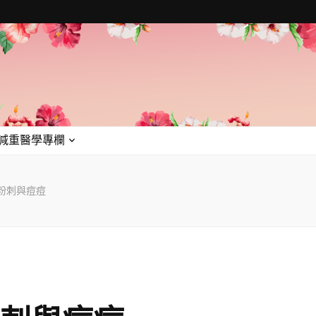
減重醫學專欄
粉刺與痘痘