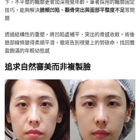
下，不平整的輪廓更會加深視覺年齡。筆者採用的輪廓固定
技巧，能夠解決
臉頰凹陷、顴骨突出與面部平整度不足
等問
題
透過結構性的重塑，將凹陷處補平、突出的骨感收斂。術後
臉部線條變得柔順平滑，徹底告別視覺上的勞碌命，找回豐
盈飽滿的年輕幼態感
追求自然審美而非複製臉