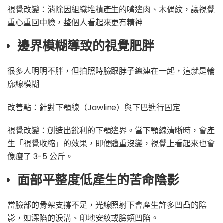
視覺改變：消除因組織堆積產生的嘴邊肉、木偶紋，讓視覺
重心重回中臉，整個人看起來更有精神
邊界模糊導致的視覺肥胖
很多人明明不胖，但拍照時臉跟脖子總連在一起，這就是輪
廓線模糊
改善點：針對下顎線（Jawline）與下巴進行固定
視覺改變：創造出銳利的下顎邊界。當下顎線清晰時，會產
生「視覺收縮」的效果，即便體重沒變，視覺上看起來也會
像瘦了 3-5 公斤。
面部平整度低產生的苦命陰影
當臉部的骨架支撐不足，光線照射下會產生許多凹凸的陰
影，如深陷的淚溝、印地安紋或臉頰凹陷。