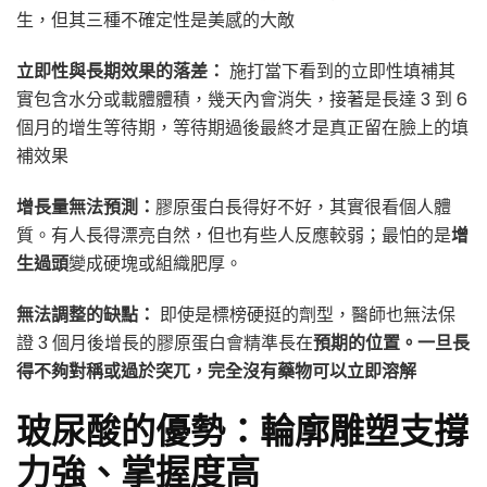
生，但其三種不確定性是美感的大敵
立即性與長期效果的落差：
施打當下看到的立即性填補其
實包含水分或載體體積，幾天內會消失，接著是長達 3 到 6
個月的增生等待期，等待期過後最終才是真正留在臉上的填
補效果
增長量無法預測：
膠原蛋白長得好不好，其實很看個人體
質。有人長得漂亮自然，但也有些人反應較弱；最怕的是
增
生過頭
變成硬塊或組織肥厚。
無法調整的缺點：
即使是標榜硬挺的劑型，醫師也無法保
證 3 個月後增長的膠原蛋白會精準長在
預期的位置。一旦長
得不夠對稱或過於突兀，完全沒有藥物可以立即溶解
玻尿酸的優勢：輪廓雕塑支撐
力強、掌握度高