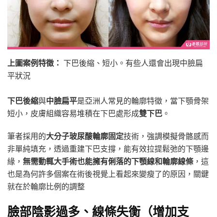
上圖案例特徵：
下巴後縮、短小。有些人還會出現中臉扁
平狀況
下巴後縮
與
中臉扁平
是亞洲人常見的輪廓特徵，當下顎骨架
短小，皮膚組織容易堆積在下巴處形成
雙下巴
。
筆者採用的
大分子玻尿酸輪廓固定
技術，強調模擬骨骼感而
非單純填充，透過重建下巴支撐，能有效拉提鬆弛的下顎邊
緣，
無需動輒大手術也能擁有俐落的下顎線和輪廓線條
，這
也是為何許多個案在術後視覺上看起來變瘦了的原因，關鍵
就在於輪廓比例的調整
臉部陰影過多、線條失衡（增加支