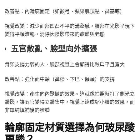
改善點：內輪廓固定（如顴弓、蘋果肌頂點、鼻基底）
視覺改變：減少面部凹凸不平的溝壑感，臉部在光影呈現下
變得平順流暢，消除因陰影帶來的疲憊與老態
五官散亂、臉型向外擴張
骨架支撐力弱的人，臉部視覺上會顯得比較扁平且寬大
改善點：強化面中軸（鼻樑、下巴、額頭）的支撐
視覺改變：產生向內聚攏的效果。這就像拍照時打了側光立
體影，讓五官變得立體集中，視覺上達成縮小臉的效果，而
非單純填補後的臃腫
輪廓固定材質選擇為何玻尿酸
更勝？