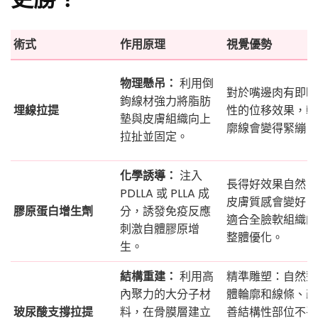
術式
作用原理
視覺優勢
物理懸吊：
利用倒
對於嘴邊肉有即時
鉤線材強力將脂肪
埋線拉提
性的位移效果，輪
墊與皮膚組織向上
廓線會變得緊繃。
拉扯並固定。
化學誘導：
注入
長得好效果自然，
PDLLA 或 PLLA 成
皮膚質感會變好，
膠原蛋白增生劑
分，誘發免疫反應
適合全臉軟組織的
刺激自體膠原增
整體優化。
生。
結構重建：
利用高
精準雕塑：自然整
內聚力的大分子材
體輪廓和線條、改
玻尿酸支撐拉提
料，在骨膜層建立
善結構性部位不平