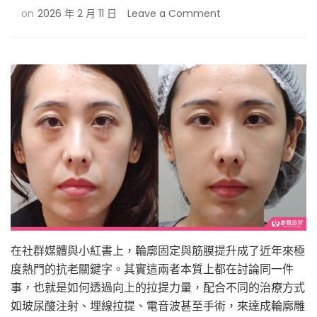
on
on
2026 年 2 月 11 日
Leave a Comment
輪
廓
固
定
材
質
大
比
拼！
為
什
麼
「玻
尿
酸」
在社群媒體與小紅書上，輪廓固定與筋膜提升成了近年來極
是
支
度熱門的抗老關鍵字。其實這兩者本質上都在討論同一件
撐
事，也就是如何透過向上的拉提力量，配合不同的治療方式
地
如玻尿酸注射、埋線拉提、電音波甚至手術，來達成輪廓雕
基