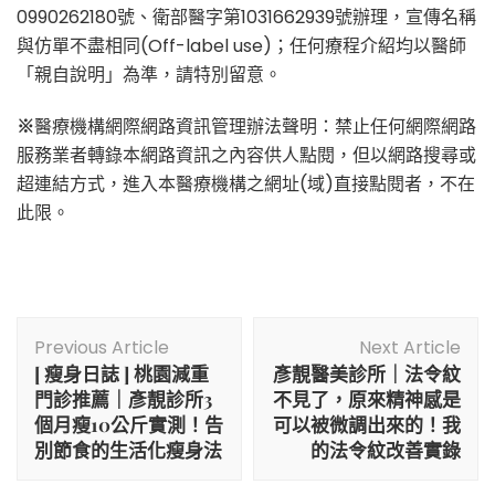
0990262180號、衛部醫字第1031662939號辦理，宣傳名稱
與仿單不盡相同(Off-label use)；任何療程介紹均以醫師
「親自說明」為準，請特別留意。
※
醫療機構網際網路資訊管理辦法聲明：禁止任何網際網路
服務業者轉錄本網路資訊之內容供人點閱，但以網路搜尋或
超連結方式，進入本醫療機構之網址(域)直接點閱者，不在
此限。
Post
Previous Article
Next Article
Navigation
[ 瘦身日誌 ] 桃園減重
彥靚醫美診所｜法令紋
門診推薦｜彥靚診所3
不見了，原來精神感是
個月瘦10公斤實測！告
可以被微調出來的！我
別節食的生活化瘦身法
的法令紋改善實錄