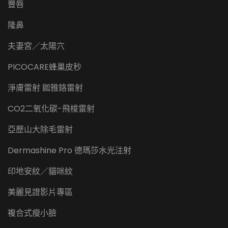
豐唇
隆鼻
夫妻宮／太陽穴
PICOCARE蜂巢皮秒
淨膚雷射 銣雅鉻雷射
CO2二氧化碳-飛梭雷射
亞歷山大除毛雷射
Dermashine Pro 德瑪莎水光注射
印地安紋／貓咪紋
美麗見證影片專區
複合式瘦小臉