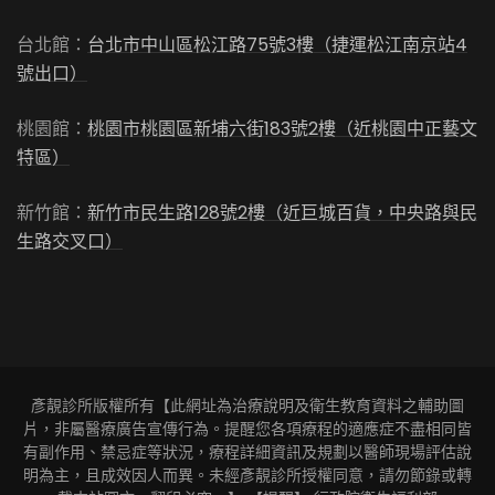
台北館：
台北市中山區松江路75號3樓（捷運松江南京站4
號出口）
桃園館：
桃園市桃園區新埔六街183號2樓（近桃園中正藝文
特區）
新竹館：
新竹市民生路128號2樓（近巨城百貨，中央路與民
生路交叉口）
彥靚診所版權所有【此網址為治療說明及衛生教育資料之輔助圖
片，非屬醫療廣告宣傳行為。提醒您各項療程的適應症不盡相同皆
有副作用、禁忌症等狀況，療程詳細資訊及規劃以醫師現場評估說
明為主，且成效因人而異。未經彥靚診所授權同意，請勿節錄或轉