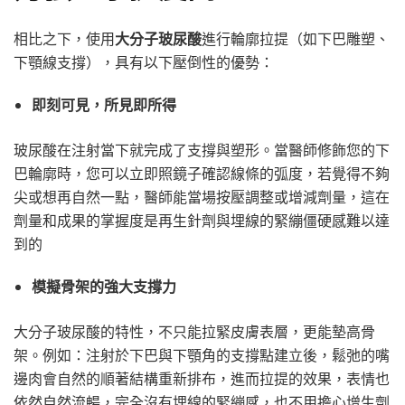
相比之下，使用
大分子玻尿酸
進行輪廓拉提（如下巴雕塑、
下顎線支撐），具有以下壓倒性的優勢：
即刻可見，所見即所得
玻尿酸在注射當下就完成了支撐與塑形。當醫師修飾您的下
巴輪廓時，您可以立即照鏡子確認線條的弧度，若覺得不夠
尖或想再自然一點，醫師能當場按壓調整或增減劑量，這在
劑量和成果的掌握度是再生針劑與埋線的緊繃僵硬感難以達
到的
模擬骨架的強大支撐力
大分子玻尿酸的特性，不只能拉緊皮膚表層，更能墊高骨
架。例如：注射於下巴與下顎角的支撐點建立後，鬆弛的嘴
邊肉會自然的順著結構重新排布，進而拉提的效果，表情也
依然自然流暢，完全沒有埋線的緊繃感，也不用擔心增生劑