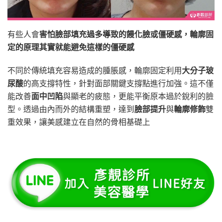
有些人會
害怕臉部填充過多導致的饅化臉或僵硬感，輪廓固
定的原理其實就能避免這樣的僵硬感
不同於傳統填充容易造成的腫脹感，輪廓固定利用
大分子玻
尿酸
的高支撐特性，針對面部關鍵支撐點進行加強。這不僅
能改善
面中凹陷
與顯老的疲態，更能平衡原本過於銳利的臉
型。透過由內而外的結構重塑，達到
臉部提升
與
輪廓修飾
雙
重效果，讓美感建立在自然的骨相基礎上