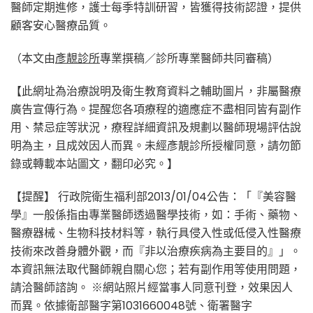
醫師定期進修，護士每季特訓研習，皆獲得技術認證，提供
顧客安心醫療品質。
（本文由
彥靚診所
專業撰稿／診所專業醫師共同審稿）
【此網址為治療說明及衛生教育資料之輔助圖片，非屬醫療
廣告宣傳行為。提醒您各項療程的適應症不盡相同皆有副作
用、禁忌症等狀況，療程詳細資訊及規劃以醫師現場評估說
明為主，且成效因人而異。未經彥靚診所授權同意，請勿節
錄或轉載本站圖文，翻印必究。】
【提醒】 行政院衛生福利部2013/01/04公告：「『美容醫
學』一般係指由專業醫師透過醫學技術，如：手術、藥物、
醫療器械、生物科技材料等，執行具侵入性或低侵入性醫療
技術來改善身體外觀，而『非以治療疾病為主要目的』」。
本資訊無法取代醫師親自關心您；若有副作用等使用問題，
請洽醫師諮詢。 ※網站照片經當事人同意刊登，效果因人
而異。依據衛部醫字第1031660048號、衛署醫字