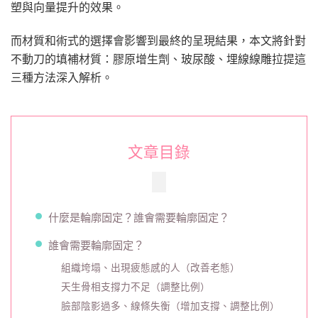
塑與向量提升的效果。
的
理
想
而材質和術式的選擇會影響到最終的呈現結果，本文將針對
選
不動刀的填補材質：膠原增生劑、玻尿酸、埋線線雕拉提這
擇？
三種方法深入解析。
文章目錄
什麼是輪廓固定？誰會需要輪廓固定？
誰會需要輪廓固定？
組織垮塌、出現疲態感的人（改善老態）
天生骨相支撐力不足（調整比例）
臉部陰影過多、線條失衡（增加支撐、調整比例）