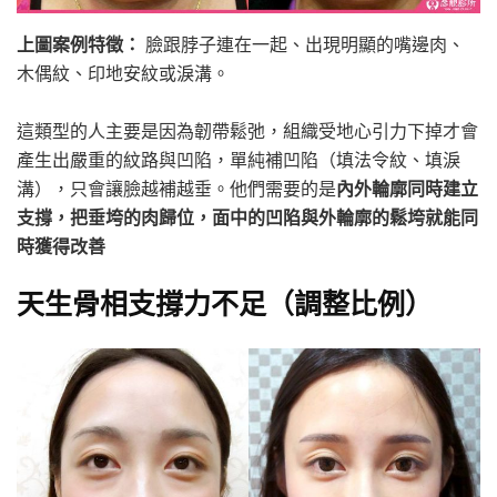
上圖案例特徵：
臉跟脖子連在一起、出現明顯的嘴邊肉、
木偶紋、印地安紋或淚溝。
這類型的人主要是因為韌帶鬆弛，組織受地心引力下掉才會
產生出嚴重的紋路與凹陷，單純補凹陷（填法令紋、填淚
溝），只會讓臉越補越垂。他們需要的是
內外輪廓同時建立
支撐，把垂垮的肉歸位，面中的凹陷與外輪廓的鬆垮就能同
時獲得改善
天生骨相支撐力不足（調整比例）