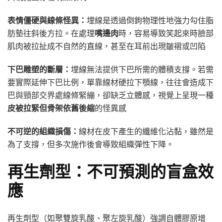
表情僵硬與線條怪異：
埋線是透過倒鉤物理性地強力勾住脂
肪墊往斜後方拉。在處理
嘴邊肉
時，容易導致笑起來時臉部
肌肉被拉扯成不自然的直線，甚至在耳前出現皺褶或凹陷
下巴雕塑的斷層：
埋線無法提供下巴所需的體積支撐。若需
要實際延伸下巴比例，單靠線材硬拉下顎線，往往會造成下
巴與頸部交界處線條緊繃，卻缺乏立體感，視覺上呈現一種
皮被拉緊但骨架依舊後縮
的怪異感
不可逆的組織損傷：
線材在皮下產生的纖維化沾黏，雖然是
為了支撐，但多次施作後會導致組織彈性下降。
再生劑型：不可預測的盲盒效
應
再生劑型（如聚雙旋乳酸、聚左旋乳酸）強調自體膠原增