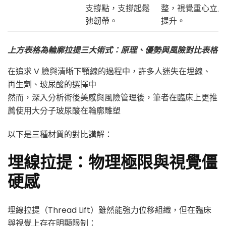
支撐點，支撐起鬆
整，視覺重心立馬
弛韌帶。
提升。
上方表格為
輪廓拉提三大術式：原理、優勢與風險對比表格
在追求 V 臉與清晰下顎線的過程中，許多人迷失在埋線、
再生劑、玻尿酸的選擇中
然而，深入分析術後美感與風險管理後，筆者在臨床上更推
薦使用大分子玻尿酸在輪廓雕塑
以下是三種材質的對比講解：
埋線拉提：物理極限與視覺僵
硬感
埋線拉提（Thread Lift）雖然能強力位移組織，但在臨床
與視覺上存在明顯限制：