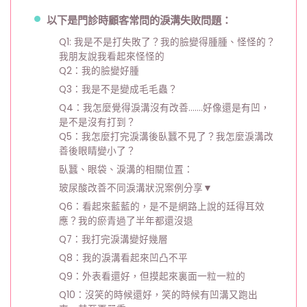
以下是門診時顧客常問的淚溝失敗問題：
Q1: 我是不是打失敗了？我的臉變得腫腫、怪怪的？
我朋友說我看起來怪怪的
Q2：我的臉變好腫
Q3：我是不是變成毛毛蟲？
Q4：我怎麼覺得淚溝沒有改善…….好像還是有凹，
是不是沒有打到？
Q5：我怎麼打完淚溝後臥蠶不見了？我怎麼淚溝改
善後眼睛變小了？
臥蠶、眼袋、淚溝的相關位置：
玻尿酸改善不同淚溝狀況案例分享▼
Q6：看起來藍藍的，是不是網路上說的廷得耳效
應？我的瘀青過了半年都還沒退
Q7：我打完淚溝變好幾層
Q8：我的淚溝看起來凹凸不平
Q9：外表看還好，但摸起來裏面一粒一粒的
Q10：沒笑的時候還好，笑的時候有凹溝又跑出