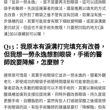
袋『並非一勞永逸』，是不是要再次割眼袋，這可以諮詢眼
袋手術醫師。先說這邊筆者的做法，還是推薦以填充的方式
去改善，另外割了眼袋之後不管有沒有回填，如果沒有進一
步填補的話，其實可能就會有眼下細紋變明顯，或是淚溝變
更凹狀況，但這也不是手術失敗哦！只要把凹陷的地方(淚
溝)加以填補就可以囉 ！
Q13：我原本有淚溝打完填充有改善，
但我想一勞永逸想割眼袋，手術的醫
師說要降解，怎麼辦？
通常很可惜是，其實手術眼袋它並非一勞永逸的，隨著外觀
老化，即使成功的眼袋手術隨時間還是有可能會跑出來…..，
筆者認為大多數的眼袋是可以不用手術的，其實以單純玻尿
酸填補並達到支撐拉提效果，同時外觀改善眼袋，持久度是
更勝手術、自體脂肪的。當然有些人打過玻尿酸之後還是想
手術眼袋的話，有些手術醫師的建議是要打『降解酶』但有