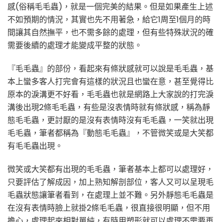
感(俗稱毛毛蟲)，就是一個完美的結果。但是如果產生上述
不如預期的情況，其實也先不用著急，給它1周至1個月的時
間讓其自然撫平，也不需多餘的處理，但有些特殊狀況的確
需要後續的處理才能變成平整的狀態。
『毛毛蟲』的部份，看起來有條狀感就可以說是毛毛蟲，基
本上蠻多客人打完會有這樣的狀況且也蠻在意，甚至覺得比
原本的淚溝更不好看，毛毛蟲也就是網路上大家說的打完淚
溝後出現2條毛毛蟲，有些是沒表情時就有條狀感，稱為靜
態毛毛蟲，更討厭的是沒有表情時沒有毛毛蟲，一笑就出現
毛毛蟲，筆者都稱為『動態毛毛蟲』，不管微笑或是大笑都
有毛毛蟲出現。
微笑或大笑都有出現的毛毛蟲，筆者基本上都可以處理好，
只要評估了解成因，加上熟知解剖部位，客人又可以呈現毛
毛蟲狀態讓筆者看到，在處理上並不難。另外靜態毛毛蟲是
在沒有表情時臉上就掛2條毛毛蟲，很直接很明顯，但不用
擔心，處理起來相對單純，有時用塑形就可以處理不需要再