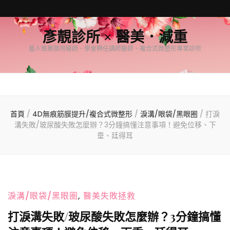
彥靚診所 × 醫美．減重
藝人推薦御用醫師、學會聘任講師醫師、複合式微整形專業診所
首頁
/
4D無痕筋膜提升/複合式微整形
/
淚溝/眼袋/黑眼圈
/
打淚
溝失敗/玻尿酸失敗怎麼辦？3分鐘搞懂注意事項！避免位移、下
垂、廷得耳
淚溝/眼袋/黑眼圈
,
醫美失敗拯救
打淚溝失敗/玻尿酸失敗怎麼辦？3分鐘搞懂