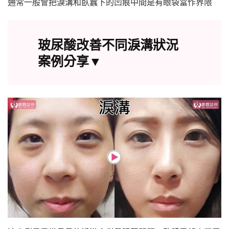
通常一般會把淚溝和臥蠶下的凹痕中間是有眼袋當作界限
玻尿酸改善不同淚溝狀況
案例分享▼