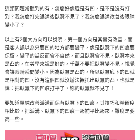
這類問題常聽到的有，怎麼好像還是有凹，是不是沒有打
到？我怎麼打完淚溝後臥蠶不見了？我怎麼淚溝改善後眼睛
變小了？
以上有2個大方向可以說明，第一個方向是其實有改善，而
是客人誤以為只要凹的地方都要變平，像是臥蠶下的凹痕要
保留，變平的話反而會不自然，而且臥蠶會不見，臥蠶本來
是凸的，在美學來說是好的，千萬不要把臥蠶變不見，視覺
會讓眼睛瞬間變小。因為臥蠶是凸的，所以臥蠶底下的凹就
是相對的凹，沒有這個凹就沒辦法襯托出臥蠶的凸，也就是
說：把臥蠶下的凹痕打平了，妳的臥蠶就不見了！
要知道單純改善淚溝而保有臥蠶下的凹痕，其技巧和精確度
相比於，把淚溝、臥蠶下的凹痕一起補平比起來，難度是要
高一些。