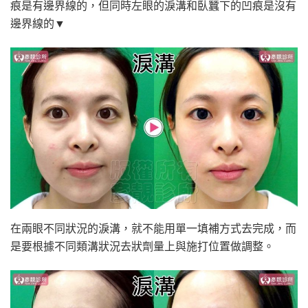
痕是有邊界線的，但同時左眼的淚溝和臥蠶下的凹痕是沒有
邊界線的▼
在兩眼不同狀況的淚溝，就不能用單一填補方式去完成，而
是要根據不同類溝狀況去狀劑量上與施打位置做調整。