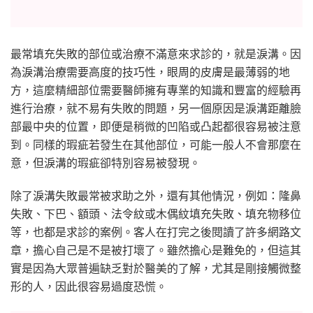
最常填充失敗的部位或治療不滿意來求診的，就是淚溝。因
為淚溝治療需要高度的技巧性，眼周的皮膚是最薄弱的地
方，這麼精細部位需要醫師擁有專業的知識和豐富的經驗再
進行治療，就不易有失敗的問題，另一個原因是淚溝距離臉
部最中央的位置，即便是稍微的凹陷或凸起都很容易被注意
到。同樣的瑕疵若發生在其他部位，可能一般人不會那麼在
意，但淚溝的瑕疵卻特別容易被發現。
除了淚溝失敗最常被求助之外，還有其他情況，例如：隆鼻
失敗、下巴、額頭、法令紋或木偶紋填充失敗、填充物移位
等，也都是求診的案例。客人在打完之後閱讀了許多網路文
章，擔心自己是不是被打壞了。雖然擔心是難免的，但這其
實是因為大眾普遍缺乏對於醫美的了解，尤其是剛接觸微整
形的人，因此很容易過度恐慌。