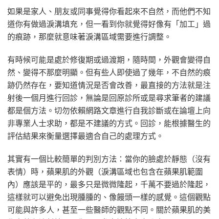
如果是家人、朋友或同事覺得你看起來不自然，而他們不知
道你有做過淚溝填充，但一看到你就覺得好像有「加工」過
的痕跡，那麼就意味著淚溝區域需要進行調整。
有時候可能是處於修復期或過渡期，隨時間，外觀會變得自
然、變得不那麼明顯。但有些人即使過了幾年，不自然的痕
跡仍然存在，要知道情況是否會改善，最直接的方法就是注
射後一個月進行回診，無論是回原診所或是尋求筆者的建議
都是個方法。切勿依賴網路文章進行自我診斷或在論壇上向
非專業人士求助，都是不建議的方式。回診，能根據醫生的
評估結果來衡量選擇最適合自己的處理方式。
其實有一個比較簡單的判別方法：當你的臉處於靜態（沒有
表情）時，蘋果肌的外觀（淚溝區域也包含在蘋果肌範圍
內）應該是平的，最多只是微微隆起，千萬不要過於隆起，
這樣就可以避免出現腫腫的、像饅頭一樣的感覺。這個觀點
可能與許多人，甚至一些醫師的觀點不同。關於蘋果肌的美