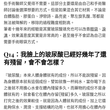
些手術醫師又覺得不需要。這部分主要還是由自己和手術醫
師討論後選擇想要的方式。但是如果混合其它材質，不論是
自體脂肪、膠蛋白、洢戀詩、晶亮瓷、聚左旋乳酸…等都是
無法被降解的，移除的過程難度相對高。
筆者十幾年來的經驗是其實玻尿酸填充也可以改善
眼袋
、
淚
溝
，效果滿意度其實是非常高的，甚至幾乎不會認為自己是
需要手術眼袋方式。
Q14：我臉上的玻尿酸已經好幾年了還
有殘留，會不會怎樣？
『玻尿酸』本來人體身體就有的成份，所以不能說殘留，因
為身體原本就有這個成份，譬如就像一杯純水，當你喝下去
之後就不用擔心水會在體內殘留多久。而藥物的成份不是身
體就有的，就會看它在體內存留(殘留)多久。玻尿酸之所以
打完之後的效果較佳，就是因為人體就有的成份，加上它還
能夠保水、潤滑、支撐結構的功用，也就不用擔心在體內存