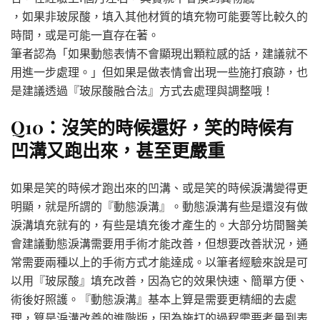
，如果非玻尿酸，填入其他材質的填充物可能要等比較久的
時間，或是可能一直存在著。
筆者認為「如果動態表情不會顯現出顆粒感的話，建議就不
用進一步處理。」但如果是做表情會出現一些施打痕跡，也
是建議透過『玻尿酸融合法』方式去處理與調整哦！
Q10：沒笑的時候還好，笑的時候有
凹溝又跑出來，甚至更嚴重
如果是笑的時候才跑出來的凹溝、或是笑的時候淚溝變得更
明顯，就是所謂的『動態淚溝』。動態淚溝有些是還沒有做
淚溝填充就有的，有些是填充後才產生的。大部分坊間醫美
會建議動態淚溝需要用手術才能改善，但想要改善狀況，通
常需要兩種以上的手術方式才能達成。以筆者經驗來說是可
以用『玻尿酸』填充改善，因為它的效果快速、簡單方便、
術後好照護。『動態淚溝』基本上算是需要更精細的去處
理，算是淚溝改善的進階版，因為施打的過程需要考量到表