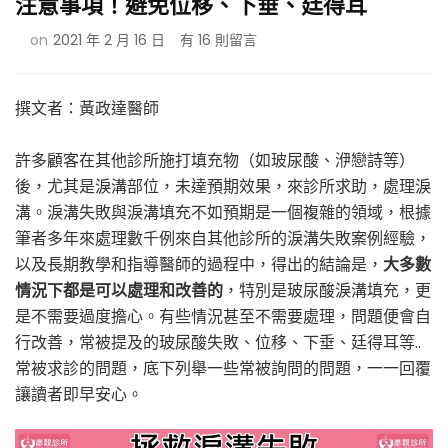
注意事項！避免位移、下垂、廷得耳
在
on
2021 年 2 月 16 日
有 16 則留言
〈打
淚
溝
撰文者：黃政達醫師
失
敗/
許多顧客在其他診所施打填充物（如玻尿酸、洢戀詩等）
玻
後，尤其是淚溝部位，未達預期效果，來診所求助，處理淚
尿
酸
溝。淚溝失敗與淚溝填充不如預期是一個複雜的領域，根據
失
筆者多年來處理數千例來自其他診所的淚溝失敗案例經驗，
敗
以及長期教學和指導醫師的過程中，得出的結論是，
大多數
怎
情況下都是可以處理和改善的
，特別是玻尿酸淚溝填充，更
麼
辦？
是不需要過度擔心。有些情況甚至不需要處理，問題便會自
3
行改善，常被提及的玻尿酸失敗、位移、下垂、廷得耳等..
分
常被求診的問題，底下列舉一些常被詢問的問題，一一回覆
鐘
讓讀者即早安心。
搞
懂
注