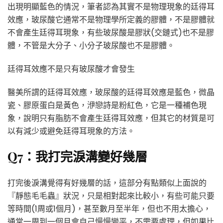
出現明顯藍色的情況，筆者認為其實不是物理現象的廷得耳
效應，玻尿酸它通常不是物理學所定義的膠體，不是膠體就
不會產生廷得耳現象，有些玻尿酸是膠狀(交鏈式)也不是膠
體，不管是大分子、小分子玻尿酸也不是膠體。
廷得耳效應不是只有玻尿酸才會發生
醫美所謂的廷得耳效應，玻尿酸的廷得耳效應是藍色，微晶
瓷、膠原蛋白是黃色，洢戀詩是粉紅色，它是一種補色現
象，說明只有脂肪不會產生廷得耳效應，但其它的材質是可
以有減少或避免廷得耳現象的方法。
Q7：我打完淚溝變好幾層
打完後淚溝覺得有好幾層的話，這部分有點類似上面說的
『靜態毛毛蟲』狀況，只是相對起來比較小，有些可能只要
等時間(1周或1個月)，甚至數月至半年，但也不用太擔心，
通常一周到一個月會自己慢慢變平，不需要處理，但如果比