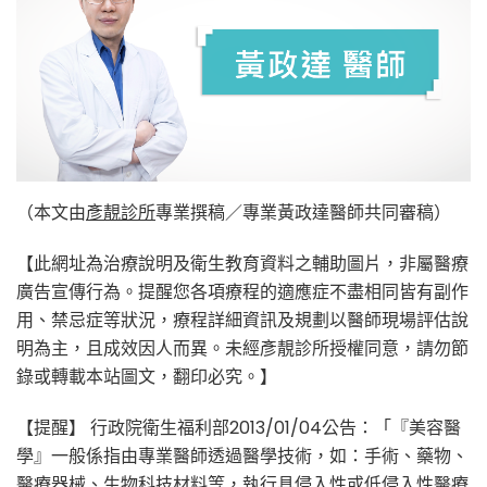
（本文由
彥靚診所
專業撰稿／專業黃政達醫師共同審稿）
【此網址為治療說明及衛生教育資料之輔助圖片，非屬醫療
廣告宣傳行為。提醒您各項療程的適應症不盡相同皆有副作
用、禁忌症等狀況，療程詳細資訊及規劃以醫師現場評估說
明為主，且成效因人而異。未經彥靚診所授權同意，請勿節
錄或轉載本站圖文，翻印必究。】
【提醒】 行政院衛生福利部2013/01/04公告：「『美容醫
學』一般係指由專業醫師透過醫學技術，如：手術、藥物、
醫療器械、生物科技材料等，執行具侵入性或低侵入性醫療