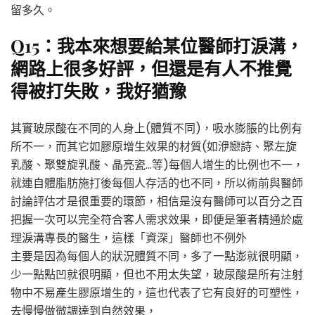
留多久。
Q15：我本來想要給某位醫師打淚溝，
網路上很多好評，但還是有人不推覺
得被打失敗，我好猶豫
其實玻尿酸在不同的人身上(體質不同)，吸水膨脹的比例有
所不一，而其它如膠原增生效果的材質(如洢戀詩、聚左旋
乳酸、聚雙旋乳酸、晶亮瓷…等)每個人增生的比例也不一，
就連自體脂肪施打後每個人存活的也不同，所以術前與醫師
討論評估才是很重要的環節，相信是沒有醫師可以百分之百
把握一次可以完全符合客人需求效果，即便是筆者精通於處
理淚溝專長的醫生，這樣「資深」醫師也不例外
主要是因為每個人的狀況體質不同，多了一點澎就很明顯，
少一點點凹就很明顯，但也不用太失望，玻尿酸是所有注射
物中不易產生膠原增生的，這也代表了它有良好的可塑性，
去慢慢做微調達到自然效果，