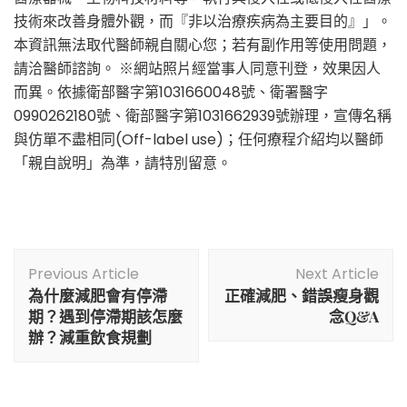
技術來改善身體外觀，而『非以治療疾病為主要目的』」。
本資訊無法取代醫師親自關心您；若有副作用等使用問題，
請洽醫師諮詢。 ※網站照片經當事人同意刊登，效果因人
而異。依據衛部醫字第1031660048號、衛署醫字
0990262180號、衛部醫字第1031662939號辦理，宣傳名稱
與仿單不盡相同(Off-label use)；任何療程介紹均以醫師
「親自說明」為準，請特別留意。
Post
Previous Article
Next Article
Navigation
為什麼減肥會有停滯
正確減肥、錯誤瘦身觀
期？遇到停滯期該怎麼
念Q&A
辦？減重飲食規劃