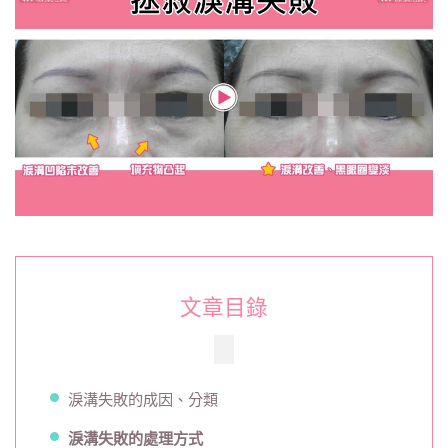
意
事
項！
避
免
位
移、
下
垂、
廷
得
耳〉
中
文章目錄
淚溝失敗的成因、分類
淚溝失敗的處理方式