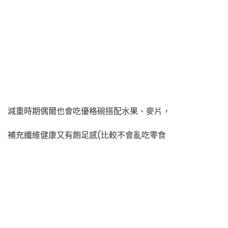
減重時期偶爾也會吃優格碗搭配水果、麥片，
補充纖維健康又有飽足感(比較不會亂吃零食