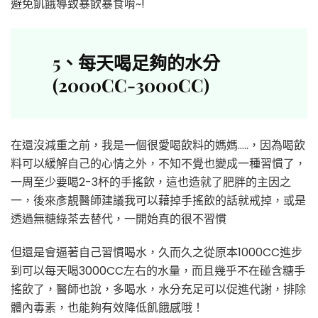
避免飢餓導致暴飲暴食唷~!
5
、
每天喝足夠的水分
(2000CC-3000CC)
在還沒減重之前，我是一個很愛喝飲料的媽媽…..，因為喝飲
料可以緩解自己的心情之外，不知不覺也變成一種習慣了，
一周至少要喝2-3杯的手搖飲，這也造就了肥胖的主因之
一，後來彥靚醫師建議我可以藉掉手搖飲的話就戒掉，或是
透過無糖綠茶去替代，一開始真的很不習慣
但還是會逼著自己習慣喝水，久而久之從原本1000CC進步
到可以每天喝3000CC左右的水量，而且幾乎不在碰含糖手
搖飲了，醫師也說，多喝水，水分充足可以促進代謝，排除
體內毒素，也能夠有效降低飢餓感哦！