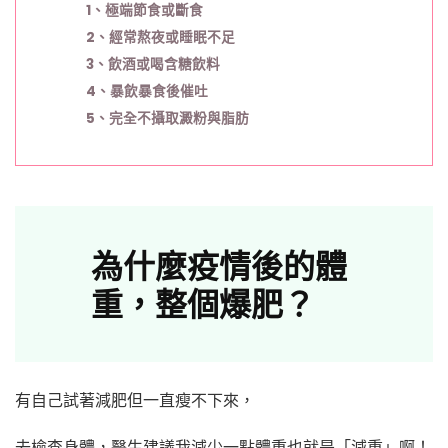
1、極端節食或斷食
2、經常熬夜或睡眠不足
3、飲酒或喝含糖飲料
4、暴飲暴食後催吐
5、完全不攝取澱粉與脂肪
為什麼疫情後的體
重，整個爆肥？
有自己試著減肥但一直瘦不下來，
去檢查身體，醫生建議我減少一點體重也就是「減重」啊！