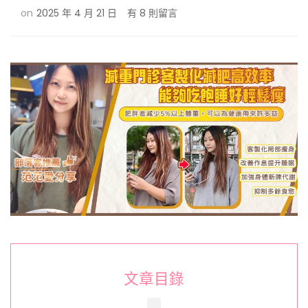
在
on
2025 年 4 月 21 日
有 8 則留言
〈減
重
門
診
客
製
減
肥
1008
效
率-20KG
吃
飽
輕
鬆
瘦
｜
台
文章目錄
北
彥