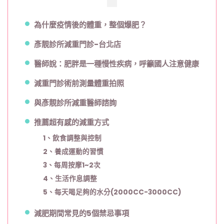
靚
診
為什麼疫情後的體重，整個爆肥？
所〉
中
彥靚診所減重門診-台北店
醫師說：肥胖是一種慢性疾病，呼籲國人注意健康
減重門診術前測量體重拍照
與彥靚診所減重醫師諮詢
推薦超有感的減重方式
1、飲食調整與控制
2
、
養成運動的習慣
3
、
每周按摩1~2次
4
、
生活作息調整
5
、
每天喝足夠的水分(2000CC-3000CC)
減肥期間常見的5個禁忌事項