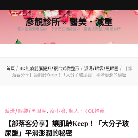
彥靚診所 × 醫美．減重
藝人推薦御用醫師、學會聘任講師醫師、複合式微整形專業診所
首頁
/
4D無痕筋膜提升/複合式微整形
/
淚溝/眼袋/黑眼圈
/
【部
落客分享】讓肌齡Keep！「大分子玻尿酸」平滑澎潤的秘密
淚溝/眼袋/黑眼圈
,
瘦小臉
,
藝人、KOL推薦
【部落客分享】讓肌齡Keep！「大分子玻
尿酸」平滑澎潤的秘密