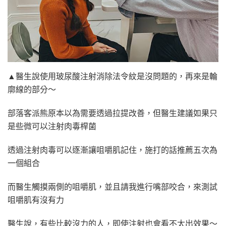
▲醫生說使用玻尿酸注射消除法令紋是沒問題的，再來是輪
廓線的部分～
部落客派熊原本以為需要透過拉提改善，但醫生建議如果只
是些微可以注射肉毒桿菌
透過注射肉毒可以逐漸讓咀嚼肌記住，施打的話推薦五次為
一個組合
而醫生觸摸兩側的咀嚼肌，並且請我進行嘴部咬合，來測試
咀嚼肌有沒有力
醫生說，有些比較沒力的人，即使注射也會看不太出效果～