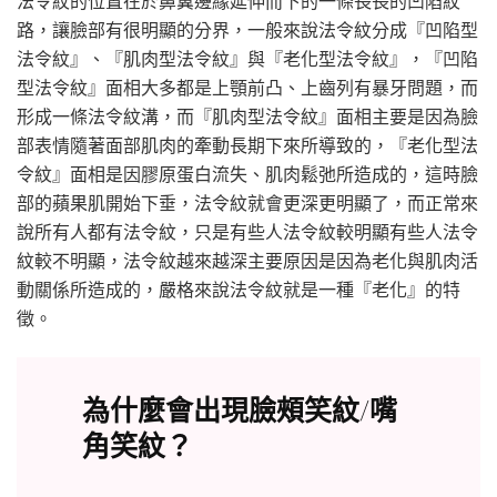
法令紋的位置在於鼻翼邊緣延伸而下的一條長長的凹陷紋
路，讓臉部有很明顯的分界，一般來說法令紋分成『凹陷型
法令紋』、『肌肉型法令紋』與『老化型法令紋』，『凹陷
型法令紋』面相大多都是上顎前凸、上齒列有暴牙問題，而
形成一條法令紋溝，而『肌肉型法令紋』面相主要是因為臉
部表情隨著面部肌肉的牽動長期下來所導致的，『老化型法
令紋』面相是因膠原蛋白流失、肌肉鬆弛所造成的，這時臉
部的蘋果肌開始下垂，法令紋就會更深更明顯了，而正常來
說所有人都有法令紋，只是有些人法令紋較明顯有些人法令
紋較不明顯，法令紋越來越深主要原因是因為老化與肌肉活
動關係所造成的，嚴格來說法令紋就是一種『老化』的特
徵。
為什麼會出現臉頰笑紋/嘴
角笑紋？