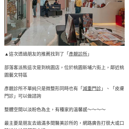
▲這次透過朋友的推薦找到了「
彥靚診所
」
部落客派熊這次是到桃園店，位於桃園新埔六街上，鄰近桃
園藝文特區
彥靚診所不單純只是微整形同時也有「
減重門診
」、「皮膚
門診」可以做諮詢
整體空間以淡粉色為主，有種家的溫馨感～～～～
最主要是朋友去過滿多間醫美診所的，網路廣告打很大或口