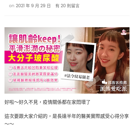
在
on
2021 年 9 月 29 日
有 20 則留言
〈【部
落
客
分
享】
讓
肌
齡
Keep！
「大
分
子
玻
尿
酸」
好啦～好久不見，疫情關係都在家悶壞了
平
滑
這次要跟大家介紹的，是長達半年的醫美實際感受心得分享
澎
～～
潤
的