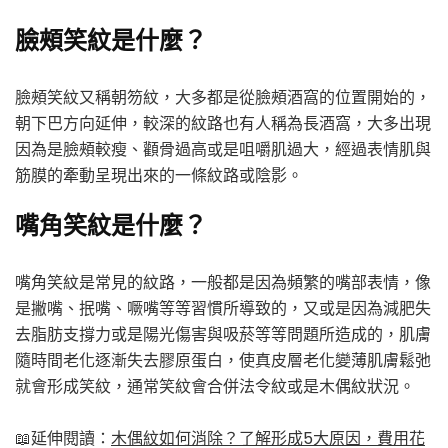
臉頰笑紋是什麼？
臉頰笑紋又稱朝笏紋，大多都是從臉頰酒窩的位置開始的，
朝下巴方向延伸，較深的紋路也有人稱為長酒窩，大多出現
因為是臉頰較瘦、顴骨過高或是咀嚼肌過大，經過表情肌與
筋膜的牽動呈現出來的一條紋路或陰影。
嘴角笑紋是什麼？
嘴角笑紋是常見的紋路，一般都是因為頻繁的嘴部表情，像
是撇嘴、抿嘴、噘嘴等等習慣所導致的，又或是因為減肥失
去脂肪支撐力或是陽光傷害與吸菸等等問題所造成的，肌膚
隨時間老化逐漸失去膠原蛋白，使真皮層老化變薄肌膚鬆弛
就會形成笑紋，通常笑紋會合併法令紋或是木偶紋狀況。
📖延伸閱讀：
木偶紋如何消除？了解形成5大原因，費用花