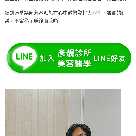
聽到這番話部落客派熊在心中微微豎起大拇指，誠實的建
議，不會為了賺錢而欺瞞