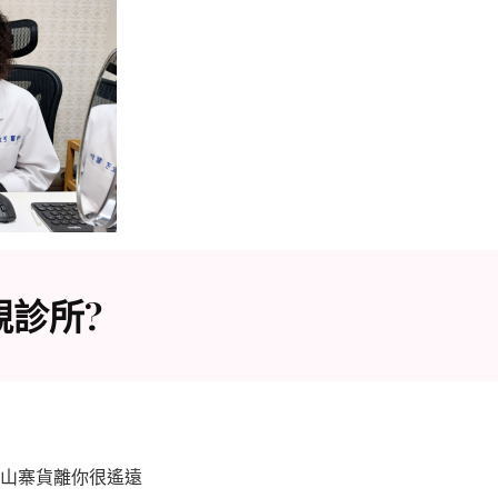
靚診所?
山寨貨離你很遙遠