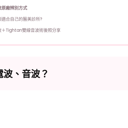
波原廠辨別方式
到適合自己的醫美診所?
＋Tightan雙線音波術後照分享
電波、音波？