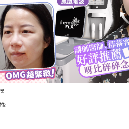
起
打
效
果
更
好？
鳳
凰
電
波
搭
配
Tightan
雙
線
業
音
波
射後
拉
提
9
個