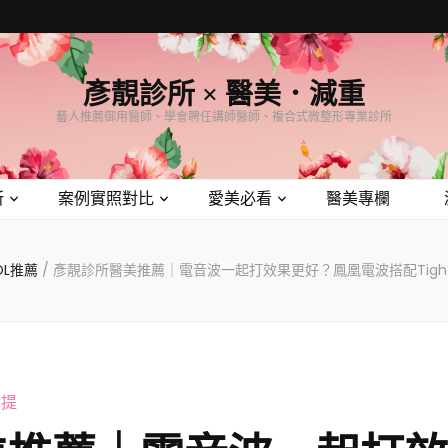
彥靚診所 × 醫美．減重
藝人推薦御用醫師、學會聘任講師醫師、複合式微整形專業診所
所
案例實照對比
愛美必看
醫美專欄
OL推薦
/
彥靚診所醫美推薦｜電音波一起打效果更好？鳳凰電波搭配Tigh
拉提