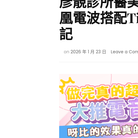
彥靚診所醫
凰電波搭配T
記
on
2026 年 1 月 23 日
Leave a Co