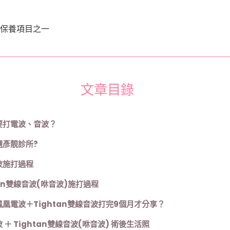
月
實
測
保養項目之一
日
記
文章目錄
要打電波、音波？
選彥靚診所?
波施打過程
tan雙線音波(咻音波)施打過程
凰電波＋Tightan雙線音波打完9個月才分享？
 ＋ Tightan雙線音波(咻音波) 術後生活照