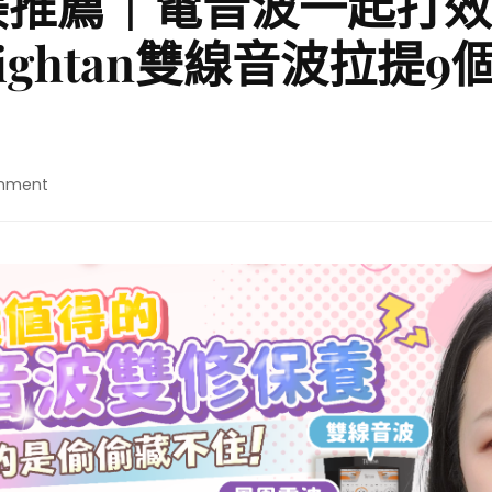
美推薦｜電音波一起打效
ightan雙線音波拉提9
on
mment
彥
靚
診
所
醫
美
推
薦
｜
電
音
波
一