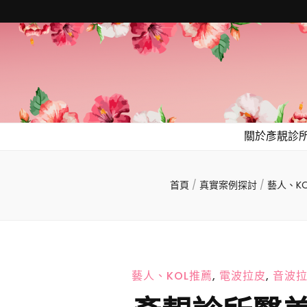
關於彥靚診
首頁
/
真實案例探討
/
藝人、K
藝人、KOL推薦
,
電波拉皮
,
音波