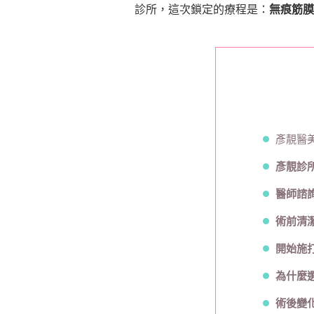
診所，這次鎖定的療程是：
無痕筋膜
彥靚醫
彥靚診
醫師諮
術前清
開始施
為什麼
術後變