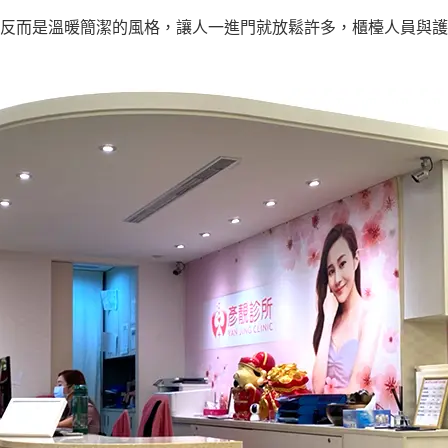
反而是溫暖簡潔的風格，讓人一進門就放鬆許多，櫃檯人員與護