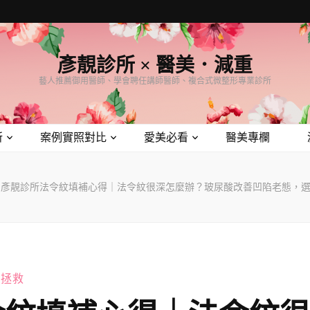
彥靚診所 × 醫美．減重
藝人推薦御用醫師、學會聘任講師醫師、複合式微整形專業診所
所
案例實照對比
愛美必看
醫美專欄
彥靚診所法令紋填補心得｜法令紋很深怎麼辦？玻尿酸改善凹陷老態，
敗拯救