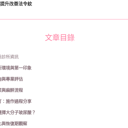
材
提升改善法令紋
質
很
重
要！
不
文章目錄
位
移、
不
饅
美診所資訊
化
的
所環境與第一印象
填
詢與專業評估
補
秘
潔與麻醉流程
密
打：施作過程分享
選擇大分子玻尿酸？
化與恢復期觀察