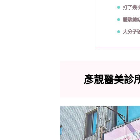
打了幾
體驗總
大分子
彥靚醫美診