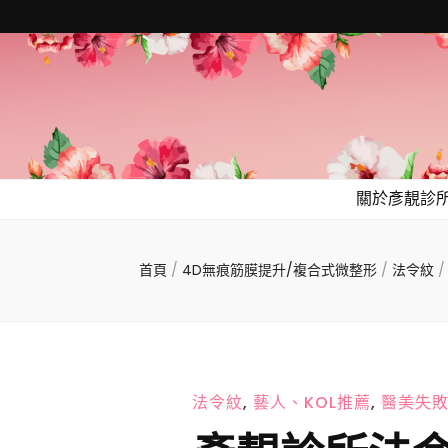
關於彥靚診
首頁
/
4D無痕筋膜提升/複合式微整形
/
法令紋
/
法令紋
,
藝人、KOL推薦
,
醫美失