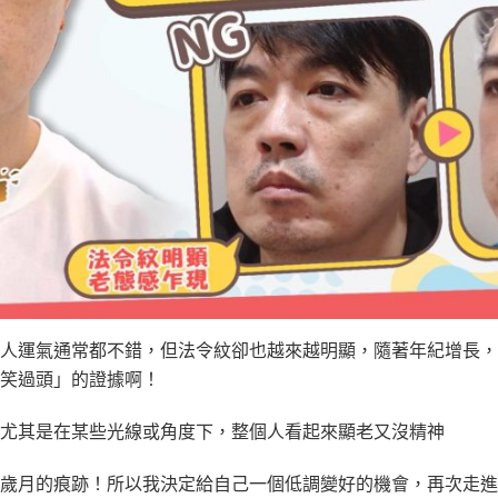
令
紋
很
深
怎
麼
辦？
玻
尿
酸
改
善
凹
陷
老
人運氣通常都不錯，但法令紋卻也越來越明顯，隨著年紀增長，
態，
笑過頭」的證據啊！
選
對
尤其是在某些光線或角度下，整個人看起來顯老又沒精神
大
分
子
歲月的痕跡！所以我決定給自己一個低調變好的機會，再次走進