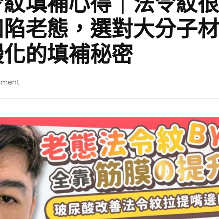
令紋填補心得｜法令紋很
凹陷老態，選對大分子材
饅化的填補秘密
on
mment
彥
靚
診
所
法
令
紋
填
補
心
得
｜
法