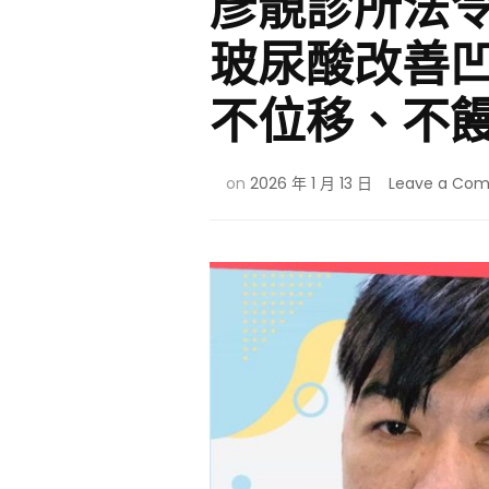
彥靚診所法
玻尿酸改善
不位移、不
on
2026 年 1 月 13 日
Leave a Co