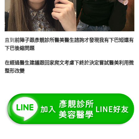
直到
前陣子跟彥靚診所醫美醫生諮詢才發現我有下巴短還有
下巴後縮問題
在經過醫生建議跟回家爬文考慮下終於決定嘗試醫美利用微
整形改變