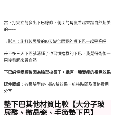
當下打完立刻多出下巴線條，側面的角度看起來超自然超美
的~~~~
→
影片：施打玻尿酸的10天變化跟我的短下巴一起畢業吧
差不多三天下巴就消腫了也習慣這樣的下巴，我覺得術後一
周後看起來最自然
下巴線條變順後因為臉型拉長了，還有一種變瘦的視覺效果
延伸閱讀：
各種臉型瘦小臉v臉效果、維持時間及價格費用
分享
墊下巴其他材質比較【大分子玻
尿酸、微晶瓷、手術墊下巴】