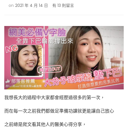
在
on
2021 年 4 月 14 日
有 13 則留言
〈墊
下
巴
一
定
要
手
術？
下
巴
後
縮、
平
下
巴
我想長大的過程中大家都會經歷過很多的第一次，
注
射
而在每一次之前我們都做足準備功課就更能讓自己放心
玻
尿
之前總是爬文看其他人的醫美心得分享，
酸