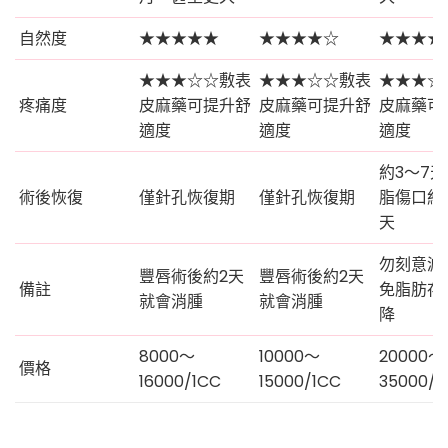
自然度
★★★★★
★★★★☆
★★★★
★★★☆☆敷表
★★★☆☆敷表
★★★☆
疼痛度
皮麻藥可提升舒
皮麻藥可提升舒
皮麻藥可
適度
適度
適度
約3～7
術後恢復
僅針孔恢復期
僅針孔恢復期
脂傷口約1
天
勿刻意減
豐唇術後約2天
豐唇術後約2天
備註
免脂肪存
就會消腫
就會消腫
降
8000～
10000～
20000～
價格
16000/1CC
15000/1CC
35000/