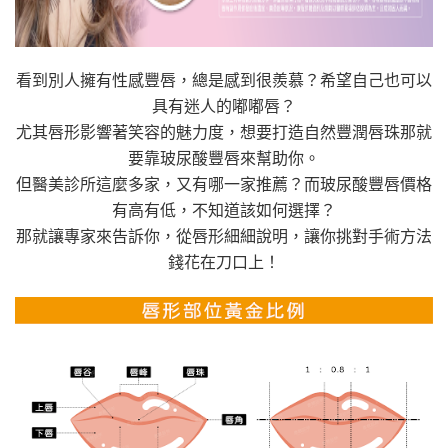
輕
鬆
打
造
看到別人擁有性感豐唇，總是感到很羨慕？希望自己也可以
性
具有迷人的嘟嘟唇？
感
尤其唇形影響著笑容的魅力度，想要打造自然豐潤唇珠那就
嘟
要靠玻尿酸豐唇來幫助你。
嘟
唇！〉
但醫美診所這麼多家，又有哪一家推薦？而玻尿酸豐唇價格
中
有高有低，不知道該如何選擇？
那就讓專家來告訴你，從唇形細細說明，讓你挑對手術方法
錢花在刀口上！