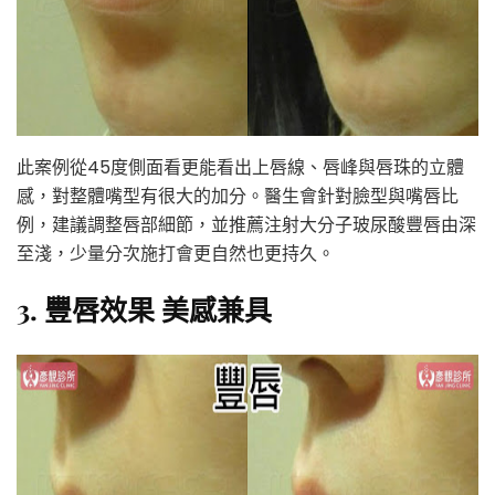
此案例從45度側面看更能看出上唇線、唇峰與唇珠的立體
感，對整體嘴型有很大的加分。醫生會針對臉型與嘴唇比
例，建議調整唇部細節，並推薦注射大分子玻尿酸豐唇由深
至淺，少量分次施打會更自然也更持久。
3. 豐唇效果 美感兼具