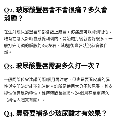
Q2. 玻尿酸豐唇會不會很痛？多久會
消腫？
在注射玻尿酸豐唇前都會敷上麻膏，疼痛感可以降到很低。
唯有在剛入針時會感覺刺刺的，開始施打後就會好很多。一
般打完明顯的腫脹約3天左右，其1週後豐唇狀況就會很自
然。
Q3. 玻尿酸豐唇需要多久打一次？
一般同部位會建議間隔1個月再注射，但也是要看皮膚的彈
性與空間決定能不能注射。診所是使用大分子玻尿酸，其支
撐性佳有足夠彈性，維持時間長達18～24個月甚至更持久
（與個人體質有關）。
Q4. 豐唇要補多少玻尿酸才有效果？