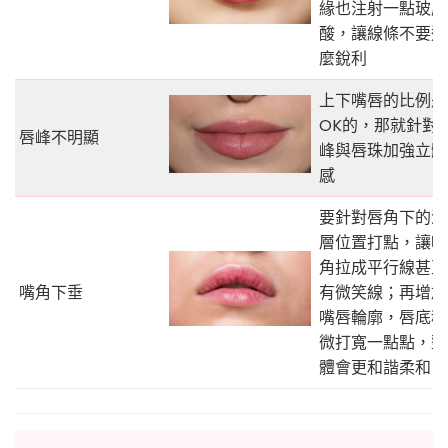
緣也注射一點玻尿
酸，讓線條不要這
麼銳利
上下嘴唇的比例是
OK的，那就針對
唇峰不明顯
峰與唇珠加強立體
感
要針對唇角下的深
層位置打點，讓嘴
角拉成平行線甚至
嘴角下垂
有微笑線；再增加
嘴唇輪廓，唇底稍
微打寬一點點，整
體會更和諧柔和