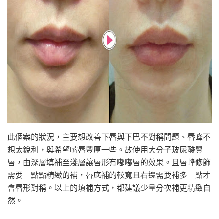
此個案的狀況，主要想改善下唇與下巴不對稱問題、唇峰不
想太銳利，與希望嘴唇豐厚一些。故使用大分子玻尿酸豐
唇，由深層填補至淺層讓唇形有嘟嘟唇的效果。且唇峰修飾
需要一點點精緻的補，唇底補的較寬且右邊需要補多一點才
會唇形對稱。以上的填補方式，都建議少量分次補更精緻自
然。