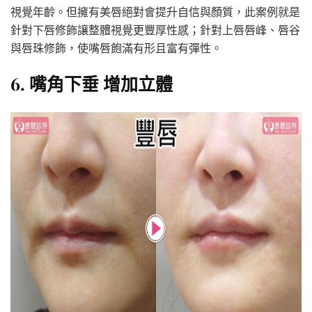
視覺年齡。但擁有美唇絕對會提升自信與顏質，此案例就是
針對下唇修飾讓整體視覺更豐厚性感；針對上唇唇峰、唇谷
與唇珠修飾，使嘴唇飽滿有形且富有彈性。
6. 嘴角下垂 增加立體