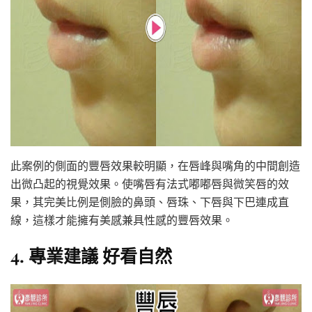
此案例的側面的豐唇效果較明顯，在唇峰與嘴角的中間創造
出微凸起的視覺效果。使嘴唇有法式嘟嘟唇與微笑唇的效
果，其完美比例是側臉的鼻頭、唇珠、下唇與下巴連成直
線，這樣才能擁有美感兼具性感的豐唇效果。
4. 專業建議 好看自然