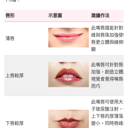
唇形
示意圖
建議作法
此嘴唇還能針對唇
峰與唇珠加強使嘴
薄唇
唇更立體與線條明
顯
此嘴唇可針對唇珠
加強，創造立體感
上唇較厚
視覺會覺得嘴唇小
而巧
此嘴唇可使用大分
子玻尿酸注射，使
上下唇的厚薄落差
下唇較厚
變小。同時唇峰邊