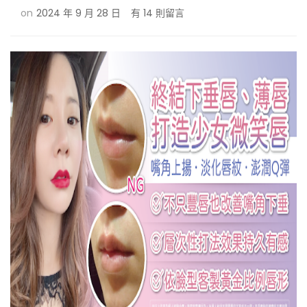
在
on
2024 年 9 月 28 日
有 14 則留言
〈玻
尿
酸
豐
唇
價
格
推
薦
－
4
種
豐
唇
手
術
介
紹，
教
你