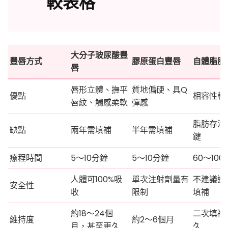
較表格
大分子玻尿酸豐
豐唇方式
膠原蛋白豐唇
自體脂肪
唇
唇形立體、撫平
質地偏硬、具Q
優點
相容性較
唇紋、觸感柔軟
彈感
脂肪存活
缺點
兩年需填補
半年需填補
鍵
療程時間
5～10分鐘
5～10分鐘
60～10
人體可100%吸
單次注射劑量有
不建議進
安全性
收
限制
填補
約18～24個
二次填補
維持度
約2～6個月
月，甚至更久
久