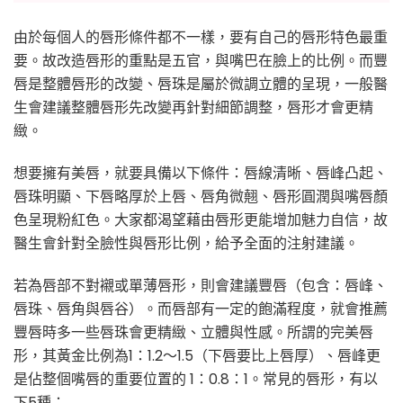
由於每個人的唇形條件都不一樣，要有自己的唇形特色最重
要。故改造唇形的重點是五官，與嘴巴在臉上的比例。而豐
唇是整體唇形的改變、唇珠是屬於微調立體的呈現，一般醫
生會建議整體唇形先改變再針對細節調整，唇形才會更精
緻。
想要擁有美唇，就要具備以下條件：唇線清晰、唇峰凸起、
唇珠明顯、下唇略厚於上唇、唇角微翹、唇形圓潤與嘴唇顏
色呈現粉紅色。大家都渴望藉由唇形更能增加魅力自信，故
醫生會針對全臉性與唇形比例，給予全面的注射建議。
若為唇部不對襯或單薄唇形，則會建議豐唇（包含：唇峰、
唇珠、唇角與唇谷）。而唇部有一定的飽滿程度，就會推薦
豐唇時多一些唇珠會更精緻、立體與性感。所謂的完美唇
形，其黃金比例為1：1.2～1.5（下唇要比上唇厚）、唇峰更
是佔整個嘴唇的重要位置的 1：0.8：1。常見的唇形，有以
下5種：