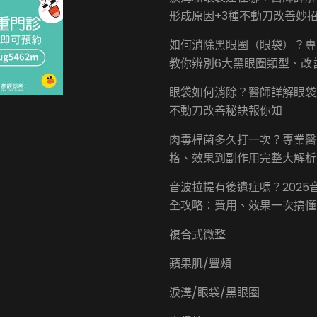
比
形成原因+3種不動刀改善妙
較
價
如何消除黑眼圈（眼袋）？專
格
教你辨別6大黑眼圈類型、改
副
作
眼袋如何消除？醫師詳解眼袋
用
不動刀改善秘訣報你知
全
分
肉毒桿菌多久打一次？專業醫
享〉
中
格、效果到副作用完整大解析
音波拉提有後遺症嗎？2025
全攻略：費用、效果一次搞懂
複合式微整
蘋果肌/豐頰
淚溝/眼袋/黑眼圈