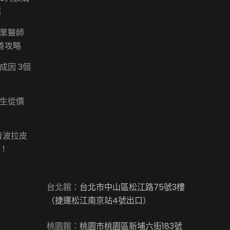
招
業醫師
善攻略
成因 3個
生從價
音波拉皮
！
台北館：
台北市中山區松江路75號3樓
（捷運松江南京站4號出口）
桃園館：
桃園市桃園區新埔六街183號