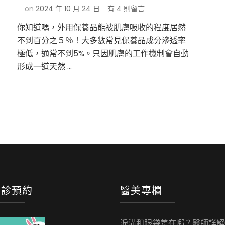
在
on
2024 年 10 月 24 日
有 4 則留言
〈水
你知道嗎，外用保養品能被肌膚吸收的程度居然
光
不到百分之５％！大多數常見保養品成分滲透率
針
多
極低，通常不到5%。只因肌膚的工作機制會自動
久
形成一道天然 …
打
lo)
一
次？
水
光
針
功
效，
水
光
針
治
門診預約
醫美專欄
療
方
式
淚溝和眼袋差在哪？醫師詳解