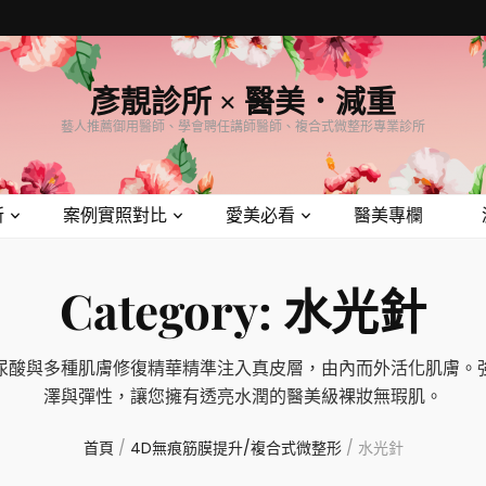
彥靚診所 × 醫美．減重
藝人推薦御用醫師、學會聘任講師醫師、複合式微整形專業診所
所
案例實照對比
愛美必看
醫美專欄
Category:
水光針
尿酸與多種肌膚修復精華精準注入真皮層，由內而外活化肌膚。
澤與彈性，讓您擁有透亮水潤的醫美級裸妝無瑕肌。
首頁
/
4D無痕筋膜提升/複合式微整形
/
水光針