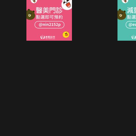
打
錯
玻
尿
酸！