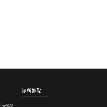
診所據點
6大淚溝