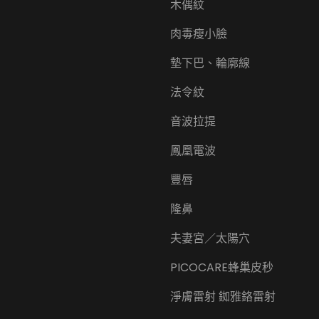
木偶紋
肉毒瘦小臉
墊下巴、輪廓線
法令紋
音波拉提
鳳凰電波
豐唇
隆鼻
夫妻宮／太陽穴
PICOCARE蜂巢皮秒
淨膚雷射 銣雅鉻雷射