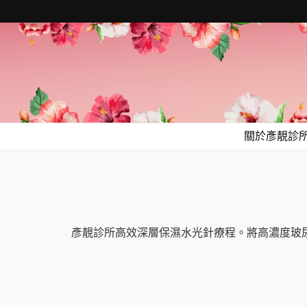
關於彥靚診
彥靚診所高效深層保濕水光針療程。將高濃度玻