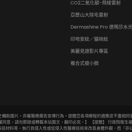
CO2二氧化碳-飛梭雷射
亞歷山大除毛雷射
Dermashine Pro 德瑪莎
印地安紋／貓咪紋
美麗見證影片專區
複合式瘦小臉
之輔助圖片，非屬醫療廣告宣傳行為。提醒您各項療程的適應症不盡相同
意，請勿節錄或轉載本站圖文，翻印必究。】 【提醒】 行政院衛生福利部
科技材料等，執行具侵入性或低侵入性醫療技術來改善身體外觀，而『非以