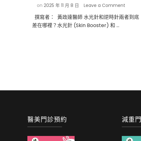
on
on
2025 年 11 月 8 日
Leave a Comment
水
撰寫者： 黃政達醫師 水光針和逆時針兩者到底
光
差在哪裡？水光針 (Skin Booster) 和 …
針、
逆
時
針
(Profhi
差
在
哪？
搞
懂
膚
質
養
護
關
醫美門診預約
減重
鍵，
別
再