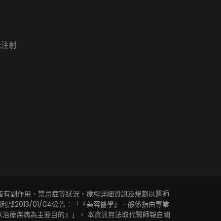
水光注射
皆有副作用、禁忌症等狀況，療程詳細資訊及規劃以醫師
2013/01/04公告：「『美容醫學』一般係指由專業
治療疾病為主要目的』」。 本資訊無法取代醫師親自關