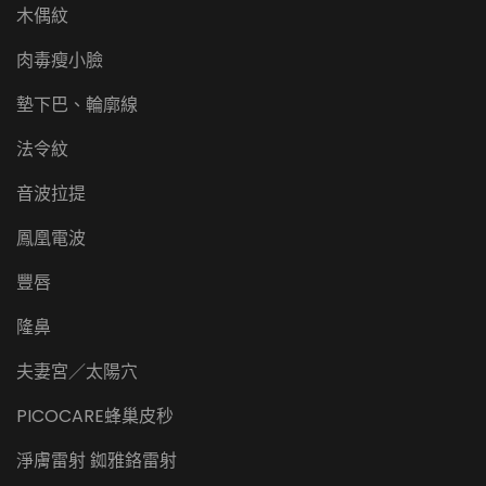
木偶紋
肉毒瘦小臉
墊下巴、輪廓線
法令紋
音波拉提
鳳凰電波
豐唇
隆鼻
夫妻宮／太陽穴
PICOCARE蜂巢皮秒
淨膚雷射 銣雅鉻雷射