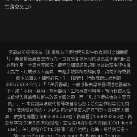
生路交叉口）
彥靚診所版權所有【此網址為治療說明及衛生教育資料之輔助圖
片，非屬醫療廣告宣傳行為。提醒您各項療程的適應症不盡相同皆
有副作用、禁忌症等狀況，療程詳細資訊及規劃以醫師現場評估說
明為主，且成效因人而異。未經彥靚診所授權同意，請勿節錄或轉
載本站圖文，翻印必究。】 【提醒】 行政院衛生福利部
2013/01/04公告：「『美容醫學』一般係指由專業醫師透過醫學技
術，如：手術、藥物、醫療器械、生物科技材料等，執行具侵入性
或低侵入性醫療技術來改善身體外觀，而『非以治療疾病為主要目
的』」。 本資訊無法取代醫師親自關心您；若有副作用等使用問
題，請洽醫師諮詢。 ※網站照片經當事人同意刊登，效果因人而
異。依據衛部醫字第1031660048號、衛署醫字0990262180號、衛
部醫字第1031662939號辦理，宣傳名稱與仿單不盡相同(Off-label
use)；任何療程介紹均以醫師「親自說明」為準，請特別留意。
Blossom Feminine | Developed By
Blossom Themes
.