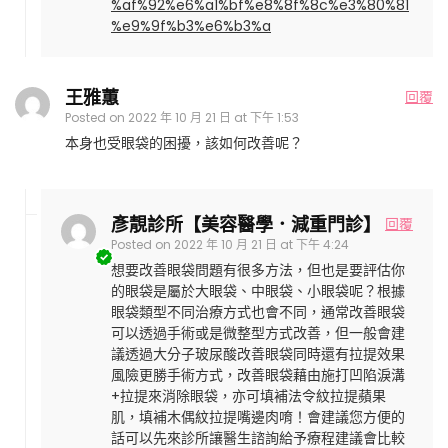
%af%92%e6%a1%bf%e8%8f%8c%e3%80%81
%e9%9f%b3%e6%b3%a
王雅蕙
回覆
Posted on
2022 年 10 月 21 日 at 下午 1:53
本身也受眼袋的困擾，該如何改善呢？
彥靚診所【美容醫學．減重門診】
回覆
Posted on
2022 年 10 月 21 日 at 下午 4:24
想要改善眼袋問題有很多方法，但也是要評估你
的眼袋是屬於大眼袋、中眼袋、小眼袋呢？根據
眼袋類型不同治療方式也會不同，通常改善眼袋
可以透過手術或是微整型方式改善，但一般會建
議透過大分子玻尿酸改善眼袋同時還有拉提效果
風險更勝手術方式，改善眼袋藉由施打凹陷淚溝
+拉提來消除眼袋，亦可填補法令紋拉提蘋果
肌，填補木偶紋拉提嘴邊肉唷！會建議您方便的
話可以先來診所讓醫生諮詢給予療程建議會比較