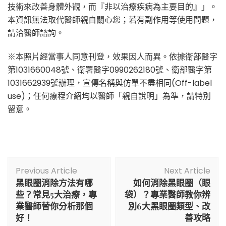
技術來改善身體外觀，而『非以治療疾病為主要目的』」。
本資訊無法取代醫師親自關心您；若有副作用等使用問題，
請洽醫師諮詢。
※本照片經當事人同意刊登，效果因人而異。依據衛部醫字
第1031660048號、衛署醫字0990262180號、衛部醫字第
1031662939號辦理，宣傳名稱與仿單不盡相同(Off-label
use)；任何療程介紹均以醫師「親自說明」為準，請特別
留意。
Post
Previous Article
Next Article
Navigation
黑眼圈消除方法有哪
如何消除黑眼圈（眼
些？常見5大治療，專
袋）？專業醫師教你辨
業醫師替你分析那個
別6大黑眼圈類型、改
好！
善攻略