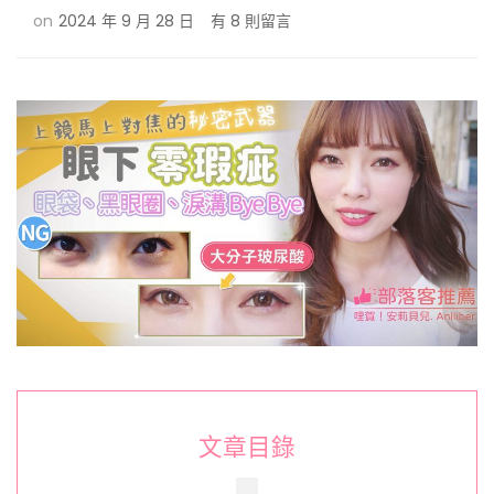
在
on
2024 年 9 月 28 日
有 8 則留言
〈玻
尿
酸
治
療
眼
袋
新
趨
勢：
複
合
式
眼
袋
療
程
與
文章目錄
適
用