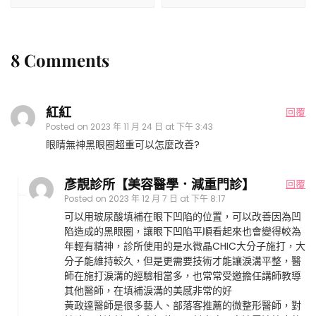
8 Comments
紅紅
回覆
Posted on
2023 年 11 月 24 日 at 下午 3:43
眼睛無神黑眼圈超重可以怎麼改善?
彥靚診所【美容醫學．減重門診】
回覆
Posted on
2023 年 12 月 7 日 at 下午 8:17
可以用玻尿酸填補在眼下凹陷的位置，可以改善因為凹
陷造成的黑眼圈，讓眼下凹陷平順看起來也會變得較為
年輕有精神，診所使用的是水微晶CHIC大分子施打，大
分子能維持較久，但是更需要技術才能讓淚溝平整，醫
師在施打淚溝的經驗相當多，也常常受邀擔任講師教導
其他醫師，在填補淚溝的美感非常的好
黃政達醫師是很多藝人、部落客推薦的微整形醫師，對