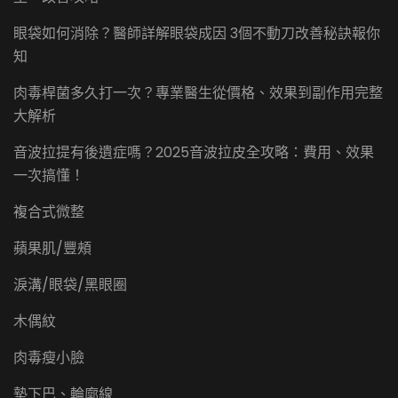
眼袋如何消除？醫師詳解眼袋成因 3個不動刀改善秘訣報你
知
肉毒桿菌多久打一次？專業醫生從價格、效果到副作用完整
大解析
音波拉提有後遺症嗎？2025音波拉皮全攻略：費用、效果
一次搞懂！
複合式微整
蘋果肌/豐頰
淚溝/眼袋/黑眼圈
木偶紋
肉毒瘦小臉
墊下巴、輪廓線