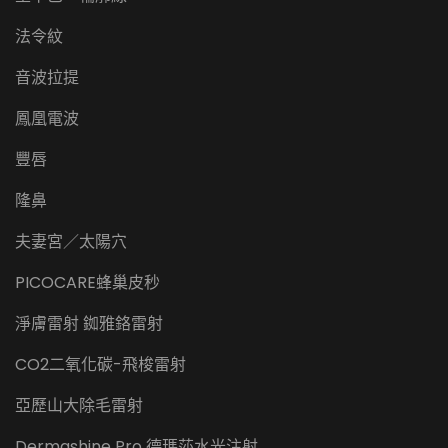
法令紋
音波拉提
鳳凰電波
豐唇
隆鼻
夫妻宮／太陽穴
PICOCARE蜂巢皮秒
淨膚雷射 銣雅鉻雷射
CO2二氧化碳-飛梭雷射
亞歷山大除毛雷射
Dermashine Pro 德瑪莎水光注射