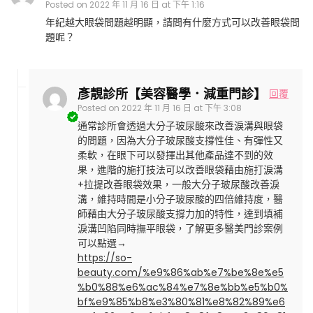
Posted on
2022 年 11 月 16 日 at 下午 1:16
年紀越大眼袋問題越明顯，請問有什麼方式可以改善眼袋問
題呢？
彥靚診所【美容醫學．減重門診】
回覆
Posted on
2022 年 11 月 16 日 at 下午 3:08
通常診所會透過大分子玻尿酸來改善淚溝與眼袋
的問題，因為大分子玻尿酸支撐性佳、有彈性又
柔軟，在眼下可以發揮出其他產品達不到的效
果，進階的施打技法可以改善眼袋藉由施打淚溝
+拉提改善眼袋效果，一般大分子玻尿酸改善淚
溝，維持時間是小分子玻尿酸的四倍維持度，醫
師藉由大分子玻尿酸支撐力加的特性，達到填補
淚溝凹陷同時撫平眼袋，了解更多醫美門診案例
可以點選→
https://so-
beauty.com/%e9%86%ab%e7%be%8e%e5
%b0%88%e6%ac%84%e7%8e%bb%e5%b0%
bf%e9%85%b8%e3%80%81%e8%82%89%e6