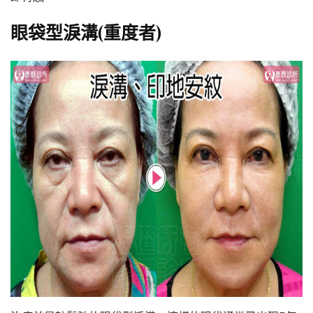
眼袋型淚溝(重度者)