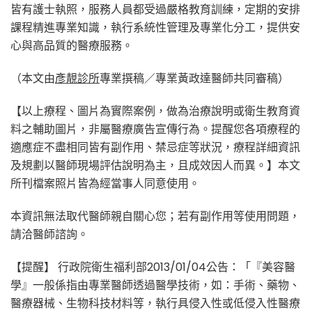
皆有護士執照，服務人員都受過嚴格教育訓練，定期的安排
課程精進專業知識，執行系統性管理及專業化分工，提供安
心與高品質的醫療服務。
（本文由
彥靚診所
專業撰稿／專業黃政達醫師共同審稿）
【以上療程、圖片為實際案例，做為治療說明或衛生教育資
料之輔助圖片，非屬醫療廣告宣傳行為。提醒您各項療程的
適應症不盡相同皆有副作用、禁忌症等狀況，療程詳細資訊
及規劃以醫師現場評估說明為主，且成效因人而異。】本文
所刊檔案照片皆為經當事人同意使用。
本資訊無法取代醫師親自關心您；若有副作用等使用問題，
請洽醫師諮詢。
【提醒】 行政院衛生福利部2013/01/04公告：「『美容醫
學』一般係指由專業醫師透過醫學技術，如：手術、藥物、
醫療器械、生物科技材料等，執行具侵入性或低侵入性醫療