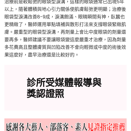
治療前是較鬆弛的眼袋型淚溝，這樣的眼袋通常已出現5年
以上，隨著體積與地心引力關係使肌膚鬆弛更明顯；治療後
眼袋型淚溝改善8-9成，淚溝飽滿、眼睛瞬間有神，臥蠶也
更精緻了，醫師運用單點填補與散形打法來支撐眼袋緊緻肌
膚。嚴重型的眼袋型淚溝，再劑量上會比中度眼袋的劑量還
要再多，醫師建議不要讓眼袋變這麼嚴重才治療，因為劑量
多花費高且整體膚質與凹陷改善不會向輕微或中度的術後效
果這麼好，盡早治療還是比較好的。
診所受媒體報導與
獎認證照