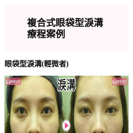
複合式眼袋型淚溝
療程案例
眼袋型淚溝(輕微者)