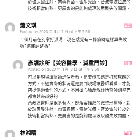
於玻尿酸注射、肉毒桿菌、雷射光療、音波電波拉皮的
技術相當純熟，更厲害的是能夠處理玻尿酸失敗問題，
蕭文琪
回覆
Posted on
2023 年 11 月 7 日 at 下午 7:56
二個月前在別家打淚溝，現在感覺有三條痕跡這樣算失敗
嗎?還能調整嗎?
彥靚診所【美容醫學．減重門診】
回覆
Posted on
2023 年 11 月 13 日 at 下午 3:59
可以到現場讓醫師評估看看，是要塑形還是打玻尿酸的
方式，不過實際的狀況還是要到現場讓醫師看看，才能
夠提供適合你的方式，不用擔心給彥靚診所醫師調整完
都會越來越好的
黃政達醫師是很多藝人、部落客推薦的微整形醫師，對
於玻尿酸注射、肉毒桿菌、雷射光療、音波電波拉皮的
技術相當純熟，更厲害的是能夠處理玻尿酸失敗問題，
林湘晴
回覆